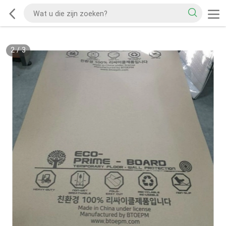
2
/
3