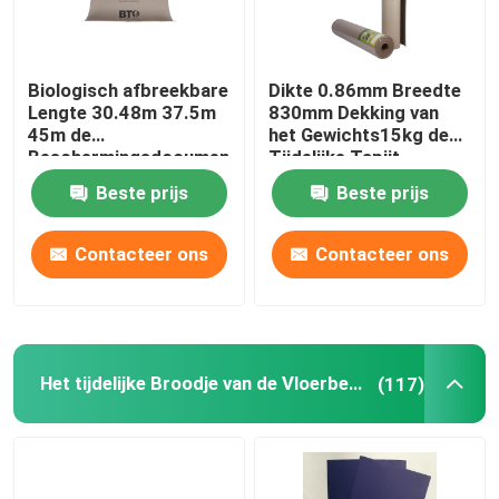
Biologisch afbreekbare
Dikte 0.86mm Breedte
Lengte 30.48m 37.5m
830mm Dekking van
45m de
het Gewichts15kg de
Beschermingsdocument
Tijdelijke Tapijt
van de
Beste prijs
Beste prijs
Huishoudenbevloering
Contacteer ons
Contacteer ons
Het tijdelijke Broodje van de Vloerbescherming
(117)