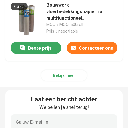
Bouwwerk
vloerbedekkingspapier rol
Het Document van de bouwvloerbedekking
multifunctioneel
vloerschermpapier
MOQ：MOQ: 500roll
Prijs：negotiable
Het Document van de kartondruk
Beste prijs
Contacteer ons
Waterdichte Bevloeringsbladen
Tijdelijke Beschermende Vloerbedekking
Bekijk meer
Zwart kartondocument
Laat een bericht achter
In te ademen Plakband
We bellen je snel terug!
Inpakkend Broodjesdocument