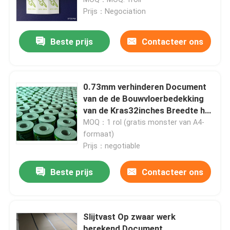
Prijs：Negociation
Beste prijs
Contacteer ons
0.73mm verhinderen Document
van de de Bouwvloerbedekking
van de Kras32inches Breedte het
Vinyl
MOQ：1 rol (gratis monster van A4-
formaat)
Prijs：negotiable
Huis
Beste prijs
Contacteer ons
Producten
Slijtvast Op zwaar werk
Ongeveer ons
berekend Document