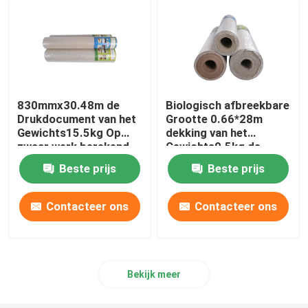
830mmx30.48m de
Biologisch afbreekbare
Drukdocument van het
Grootte 0.66*28m
Gewichts15.5kg Op
dekking van het
zwaar werk berekend
Gewichts9.5kg de
Karton
tijdelijke tapijt
Beste prijs
Beste prijs
Contacteer ons
Contacteer ons
Bekijk meer