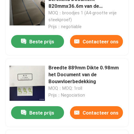
820mmx36.6m van de
Bouwvloerbedekking
MOQ：broodjes 1 (A4-grootte vrije
Fabrieksreis
steekproef)
Prijs：negotiable
Kwaliteitscontrole
Beste prijs
Contacteer ons
Contacteer ons
Breedte 889mm Dikte 0.98mm
Verzoek om een Citaat
het Document van de
Bouwvloerbedekking
MOQ：MOQ: 1roll
Het Document van de bevloeringsbescherming
Prijs：Negociation
Het tijdelijke Broodje van de Vloerbescherming
Beste prijs
Contacteer ons
Kraftpapier-Document Vloerbescherming