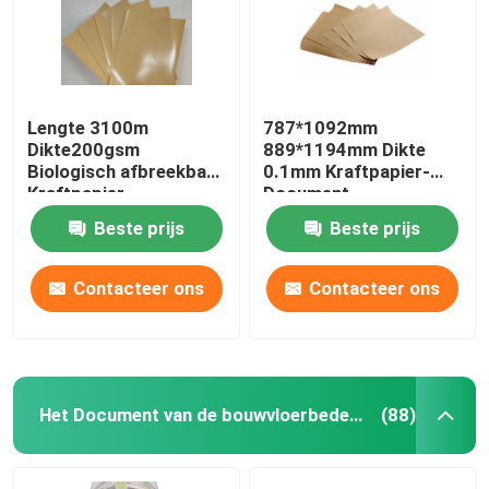
Lengte 3100m
787*1092mm
Dikte200gsm
889*1194mm Dikte
Biologisch afbreekbaar
0.1mm Kraftpapier-
Kraftpapier
Document
Verpakkend Document
Vloerbescherming
Beste prijs
Beste prijs
Broodje
Contacteer ons
Contacteer ons
Het Document van de bouwvloerbedekking
(88)