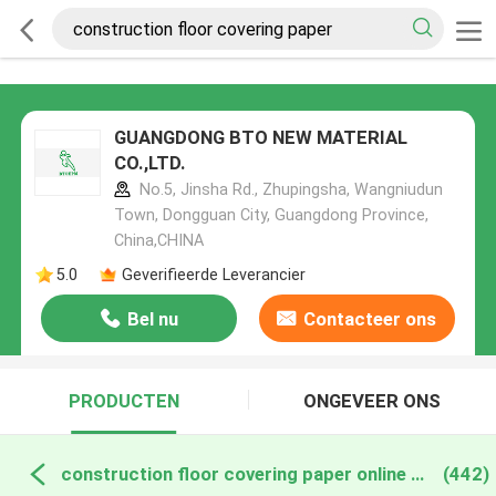
GUANGDONG BTO NEW MATERIAL
CO.,LTD.
No.5, Jinsha Rd., Zhupingsha, Wangniudun
Town, Dongguan City, Guangdong Province,
China,CHINA
5.0
Geverifieerde Leverancier
Bel nu
Contacteer ons
PRODUCTEN
ONGEVEER ONS
construction floor covering paper online fabricage
(442)