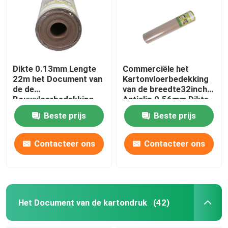
Dikte 0.13mm Lengte
Commerciële het
22m het Document van
Kartonvloerbedekking
de de
van de breedte32inch
Bouwvloerbedekking
Antislip 0.56mm Dikte
van Vouwvezels
Beste prijs
Beste prijs
Contacteer ons
Contacteer ons
Het Document van de kartondruk
(42)