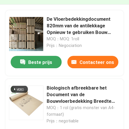
De Vloerbedekkingdocument
820mm van de antilekkage
Opnieuw te gebruiken Bouw
Breedte
MOQ：MOQ: 1roll
Prijs：Negociation
Beste prijs
Contacteer ons
Biologisch afbreekbare het
Document van de
Bouwvloerbedekking Breedte
965mm
MOQ：1 rol (gratis monster van A4-
formaat)
Prijs：negotiable