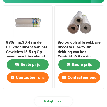
830mmx30.48m de
Biologisch afbreekbare
Drukdocument van het
Grootte 0.66*28m
Gewichts15.5kg Op
dekking van het
zwaar werk berekend
Gewichts9.5kg de
Karton
tijdelijke tapijt
Beste prijs
Beste prijs
Contacteer ons
Contacteer ons
Bekijk meer