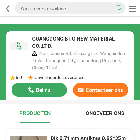
GUANGDONG BTO NEW MATERIAL
CO.,LTD.
No.5, Jinsha Rd., Zhupingsha, Wangniudun
Town, Dongguan City, Guangdong Province,
China,CHINA
5.0
Geverifieerde Leverancier
Bel nu
Contacteer ons
PRODUCTEN
ONGEVEER ONS
Dik 0.71mm Antikras 0.82*35m