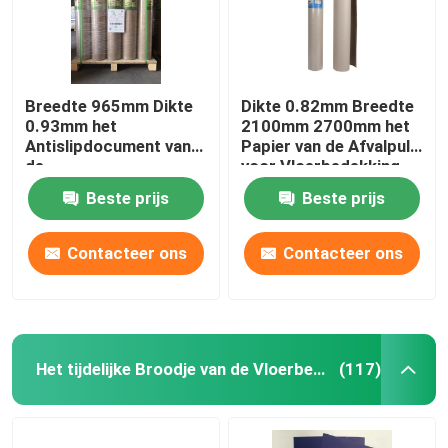
Zwart Met een laag bedekt Document
Breedte 965mm Dikte
Dikte 0.82mm Breedte
Gekleurde Document Broodjes
0.93mm het
2100mm 2700mm het
Antislipdocument van
Papier van de Afvalpulp
de
voor Vloerbedekking
Gerecycleerd Kartondocument
Bevloeringsbescherming
Beste prijs
Beste prijs
Het Document van de testvoering
Contacteer ons
Contacteer ons
Het Poeder van het gipspleister
tijdelijke vloerbescherming
Het tijdelijke Broodje van de Vloerbescherming
(117)