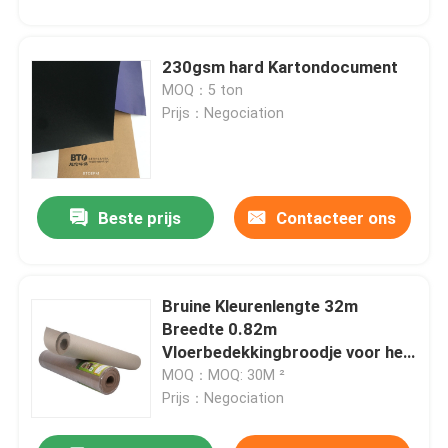
230gsm hard Kartondocument
MOQ：5 ton
Prijs：Negociation
Beste prijs
Contacteer ons
Bruine Kleurenlengte 32m
Breedte 0.82m
Vloerbedekkingbroodje voor het
Schilderen
MOQ：MOQ: 30M ²
Prijs：Negociation