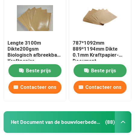
Lengte 3100m
787*1092mm
Dikte200gsm
889*1194mm Dikte
Biologisch afbreekbaar
0.1mm Kraftpapier-
Kraftpapier
Document
Verpakkend Document
Vloerbescherming
Beste prijs
Beste prijs
Broodje
Contacteer ons
Contacteer ons
Het Document van de bouwvloerbedekking
(88)