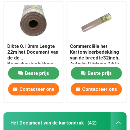
Dikte 0.13mm Lengte
Commerciële het
22m het Document van
Kartonvloerbedekking
de de
van de breedte32inch
Bouwvloerbedekking
Antislip 0.56mm Dikte
van Vouwvezels
Beste prijs
Beste prijs
Contacteer ons
Contacteer ons
Het Document van de kartondruk
(42)