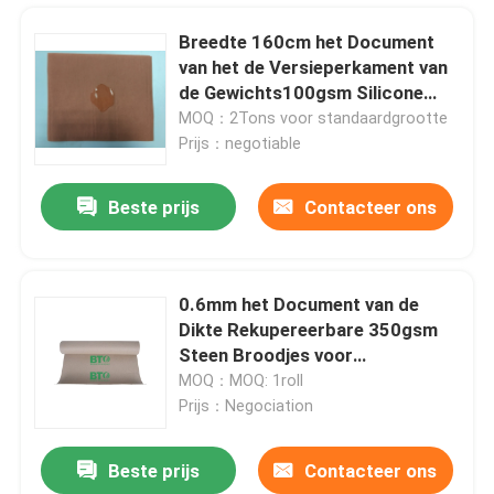
Breedte 160cm het Document
van het de Versieperkament van
de Gewichts100gsm Silicone
Met een laag bedekt Olie Broodje
MOQ：2Tons voor standaardgrootte
Prijs：negotiable
Beste prijs
Contacteer ons
0.6mm het Document van de
Dikte Rekupereerbare 350gsm
Steen Broodjes voor
Beschermende Vloer
MOQ：MOQ: 1roll
Prijs：Negociation
Beste prijs
Contacteer ons