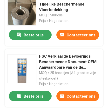
Tijdelijke Beschermende
Vloerbedekking
MOQ：500rolls
Prijs：Negociation
Beste prijs
Contacteer ons
FSC Verklaarde Bevloerings
Beschermende Document OEM
Aanvaardbare van de de
Bouwraad van de
MOQ：25 broodjes (A4-grootte vrije
Contractantsterkte de
steekproef)
Vloerbescherming
Prijs：Negociation
Beste prijs
Contacteer ons