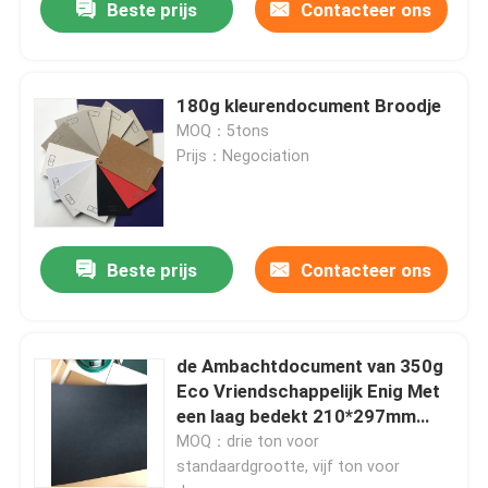
Beste prijs
Contacteer ons
180g kleurendocument Broodje
MOQ：5tons
Prijs：Negociation
Beste prijs
Contacteer ons
Huis
de Ambachtdocument van 350g
Eco Vriendschappelijk Enig Met
Producten
een laag bedekt 210*297mm
Zwart Broodje
MOQ：drie ton voor
standaardgrootte, vijf ton voor
Ongeveer ons