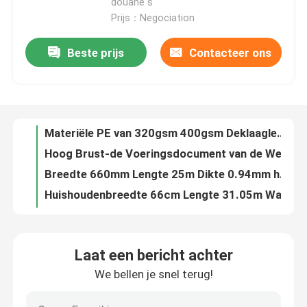
douane s
Prijs：Negociation
Fabrieksreis
Beste prijs
Contacteer ons
Materiële PE van 320gsm 400gsm Deklaaglengte 29m het Document van de Vloerbescherming Broodje
Hoog Brust-de Voeringsdocument van de Weerstands130gsm 160gsm Test voor Gift het Verpakken
Kwaliteitscontrole
Breedte 660mm Lengte 25m Dikte 0.94mm het Document van de Kartondruk
Huishoudenbreedte 66cm Lengte 31.05m Waterdichte Bevloeringsbladen
Contacteer ons
Breedte 76mm Lengte 50m/51m In te ademen Plakband voor Vloerbescherming
Houtpulp Gerecycleerd Zwart het Kartondocument van 80g 110g 150g voor Juwelenvakje
Verzoek om een Citaat
Lengte 3000m Breedte 787mm Zwart Met een laag bedekt Document voor Juwelenvakje
660mm Gekleurde Document Broodjes
Het Document van de bevloeringsbescherming
de Houtpulpgrootte 787mm van 110g 150g het Document 889mm van het Verpakkingsbroodje
Dikte 2.5mm Document van het Gewichts2500gsm het Harde Karton voor Gift het Verpakken
Laat een bericht achter
Het tijdelijke Broodje van de Vloerbescherming
Breedte32inch Lengte 100ft de Beschermingsdocument van de Dikte45mil Vloer
We bellen je snel terug!
Van de de Compensatiedruk 110gsm 150gsm 160gsm van boekhardcover Zwart het Kartondocument
Kraftpapier-Document Vloerbescherming
787*1092mm/889*1194mm het Hoge Document van het Stijfheids Dikke Zwarte Karton