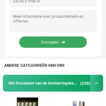
350gsm/450gsm Fade Resistant 889*1194mm het Document van Kartonkraftpapier
300g PE Met een laag bedekte Grootte 787mm 889mm Gerecycleerd Kartondocument
Het Document van de bouwvloerbedekking
De aangepaste Druk keurt het Document van de Oppervlaktebescherming voor Gebouwde Projecten goed
FSC Verklaarde Bevloerings Beschermende Document Geen Schadereparatie en bespaart op Uw Tijd, Geld, Arbeid
Het Document van de kartondruk
Aangepast Druk het Document van de Bevloeringsbescherming Bouwjobsites Vensterstootkussen
Gewichts9.9kg Dikte 0.7mm de Beschermingsdocument van de Bouwvloer
Waterdichte Bevloeringsbladen
Van de het Waterweerstand van het oliebewijs Breedte 787mm 889mm het Vloeren Beschermingsdocument
Tijdelijke Beschermende Vloerbedekking
ANDERE CATEGORIEËN VAN ONS
Zwart kartondocument
Het Document van de bevloeringsbescherming
(228)
In te ademen Plakband
Inpakkend Broodjesdocument