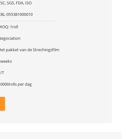
SC, SGS, FDA, ISO
CBL-055381000010
MOQ: 1roll
Negociation
Het pakket van de Strechingsfilm
2weeks
T/T
0000rolls per dag