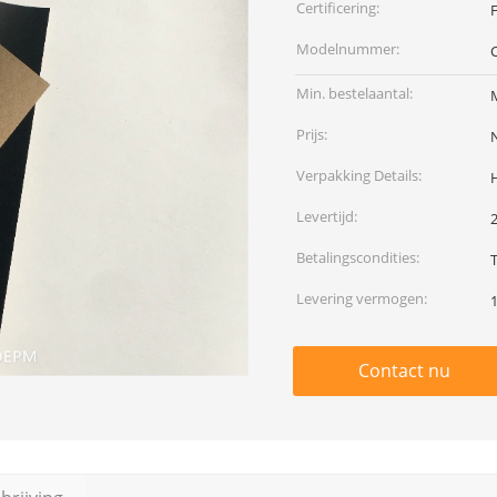
Certificering:
F
Modelnummer:
Min. bestelaantal:
Prijs:
Verpakking Details:
Levertijd:
Betalingscondities:
Levering vermogen:
1
Contact nu