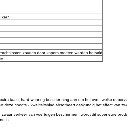
 kern
e vrachtkosten zouden door kopers moeten worden betaald
te
xtra taaie, hard-wearing bescherming aan om het even welke oppervlak
rt deze hoogte - kwaliteitsblad absorbeert deskundig het effect van z
 zwaar verkeer van voertuigen beschermen, wordt dit superieure produ
nd is.