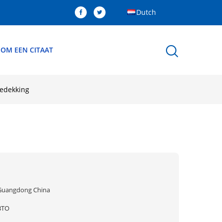
Dutch
 OM EEN CITAAT
edekking
Guangdong China
BTO