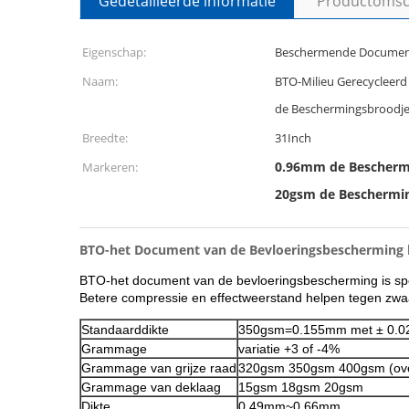
Gedetailleerde informatie
Productomsch
Eigenschap:
Beschermende Documen
Naam:
BTO-Milieu Gerecycleerd
de Beschermingsbroodje
Breedte:
31Inch
0.96mm de Bescherm
Markeren:
20gsm de Beschermin
BTO-het Document van de Bevloeringsbescherming 
BTO-het document van de bevloeringsbescherming is spe
Betere compressie en effectweerstand helpen tegen zwa
Standaarddikte
350gsm=0.155mm met ± 0.
Grammage
variatie +3 of -4%
Grammage van grijze raad
320gsm 350gsm 400gsm (ove
Grammage van deklaag
15gsm 18gsm 20gsm
Dikte
0.49mm~0.66mm