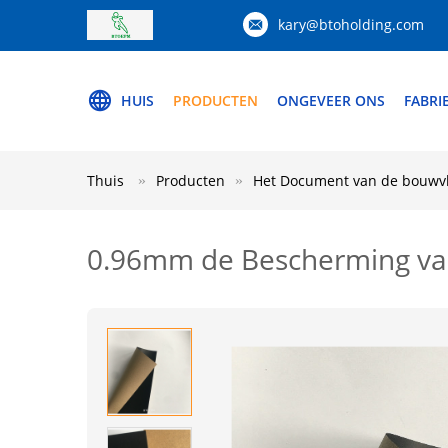
kary@btoholding.com
HUIS
PRODUCTEN
ONGEVEER ONS
FABRI
Thuis
Producten
Het Document van de bouwv
0.96mm de Bescherming va