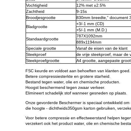
Vochtigheid
12% met ±2.5%
Zachtheid
9-15s
Broodjesgrootte
830mm breedte,“ document 3
+3/-1 mm (CD)
Bladgrootte
+5/-1 mm (M.D.)
787X1092mm
Standaardgrootte
889x1194mm
Speciale grootte
Vanaf de eisen van de klant
Steekproef
de vrije steekproef, maar d
Steekproefgrootte
A4 grootte, aangepaste groot
FSC keurde en voldoet aan behoeften van klanten goed.
Betere compressiesterkte en grotere starheid.
Bestand tegen water, olie en chemische producten.
Hoogst beschermend tegen zwaar verkeer.
Elimineert schadelijk stof wanneer gesneden op plaats.
Onze gevorderde Beschermer is speciaal ontwikkeld om e
die hoogte - dichtheids350gsm karton gebruiken, verzeke
Voor betere compressie en effectweerstand helpen tegen
verzekert ook het product water, olie en chemische besta