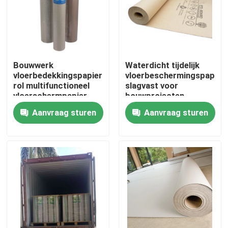
Fabrieksreis
Kwaliteitscontrole
Bouwwerk
Waterdicht tijdelijk
vloerbedekkingspapier
vloerbeschermingspapierr
rol multifunctioneel
slagvast voor
Contacteer ons
vloerschermpapier
bouwprojecten
Aanvraag sturen
Aanvraag sturen
Verzoek om een Citaat
Het Document van de bevloeringsbescherming
Het tijdelijke Broodje van de Vloerbescherming
Kraftpapier-Document Vloerbescherming