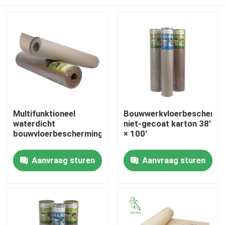
Multifunktioneel
Bouwwerkvloerbeschermi
waterdicht
niet-gecoat karton 38'
bouwvloerbeschermingspapier
× 100'
Huis
Aanvraag sturen
Aanvraag sturen
Producten
Ongeveer ons