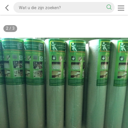
2
/
3