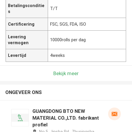
Betalingsconditie
T/T
s
Certificering
FSC, SGS, FDA, ISO
Levering
10000rolls per dag
vermogen
Levertijd
4weeks
Bekijk meer
ONGEVEER ONS
GUANGDONG BTO NEW
MATERIAL CO.,LTD. fabrikant
profiel
No.5, Jinsha Rd., Zhupingsha,