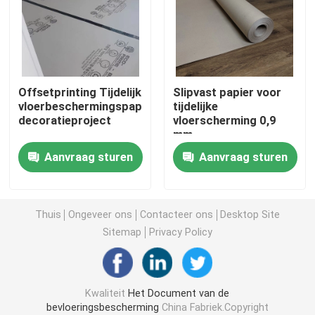
Het Document van de bouwvloerbedekking
Het Document van de kartondruk
Offsetprinting Tijdelijk
Slipvast papier voor
vloerbeschermingspapier,
tijdelijke
decoratieproject
vloerscherming 0,9
Waterdichte Bevloeringsbladen
mm
Aanvraag sturen
Aanvraag sturen
Tijdelijke Beschermende Vloerbedekking
Zwart kartondocument
Thuis
Ongeveer ons
Contacteer ons
Desktop Site
Sitemap
Privacy Policy
In te ademen Plakband
Kwaliteit
Het Document van de
Inpakkend Broodjesdocument
bevloeringsbescherming
China Fabriek.Copyright