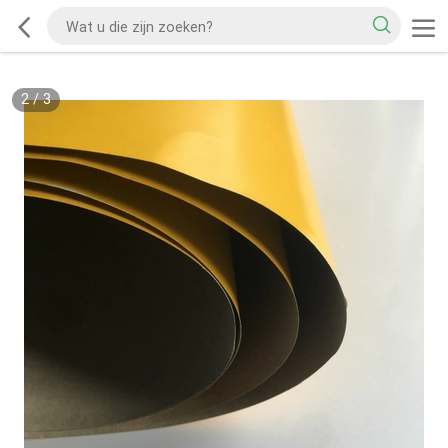
2
/
3