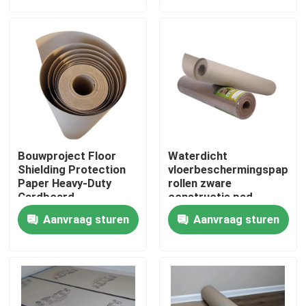
Fabrieksreis
Kwaliteitscontrole
Contacteer ons
Bouwproject Floor
Waterdicht
Verzoek om een Citaat
Shielding Protection
vloerbeschermingspapier
Paper Heavy-Duty
rollen zware
Cardboard
constructie pad
23X23X82 Cm
Het Document van de bevloeringsbescherming
Aanvraag sturen
Aanvraag sturen
Het tijdelijke Broodje van de Vloerbescherming
Kraftpapier-Document Vloerbescherming