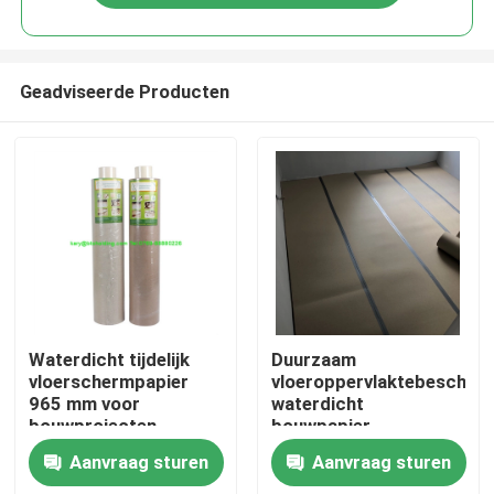
Geadviseerde Producten
Huis
Waterdicht tijdelijk
Duurzaam
vloerschermpapier
vloeroppervlaktebescherm
965 mm voor
waterdicht
Producten
bouwprojecten
bouwpapier
23X23X97 cm
Aanvraag sturen
Aanvraag sturen
Ongeveer ons