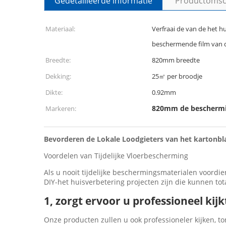
Gedetailleerde informatie
Productomsch
Materiaal:
Verfraai de van de het h
beschermende film van d
Breedte:
820mm breedte
Dekking:
25㎡ per broodje
Dikte:
0.92mm
820mm de beschermin
Markeren:
Bevorderen de Lokale Loodgieters van het kartonb
Voordelen van Tijdelijke Vloerbescherming
Als u nooit tijdelijke beschermingsmaterialen voord
DIY-het huisverbetering projecten zijn die kunnen to
1, zorgt ervoor u professioneel kijk
Onze producten zullen u ook professioneler kijken, t