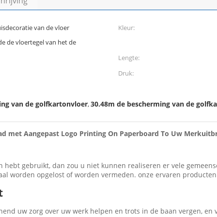
rijving
uisdecoratie van de vloer
Kleur:
e de vloertegel van het de
Lengte:
Druk:
g van de golfkartonvloer
30.48m de bescherming van de golfka
,
lad met Aangepast Logo Printing On Paperboard To Uw Merkuitbr
ien hebt gebruikt, dan zou u niet kunnen realiseren er vele geme
taal worden opgelost of worden vermeden. onze ervaren producten 
t
onend uw zorg over uw werk helpen en trots in de baan vergen, en 