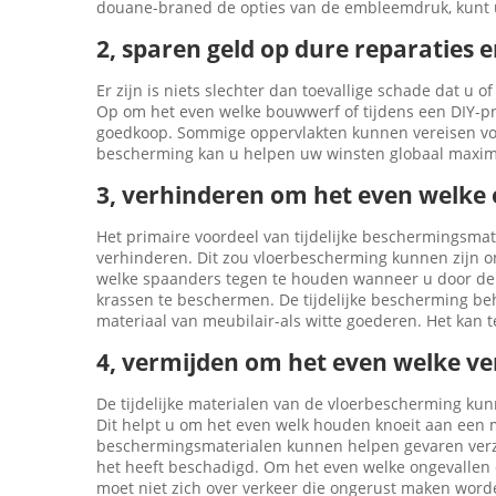
douane-braned de opties van de embleemdruk, kunt 
2, sparen geld op dure reparaties
Er zijn is niets slechter dan toevallige schade dat u o
Op om het even welke bouwwerf of tijdens een DIY-proje
goedkoop. Sommige oppervlakten kunnen vereisen volledi
bescherming kan u helpen uw winsten globaal maxima
3, verhinderen om het even welke 
Het primaire voordeel van tijdelijke beschermingsma
verhinderen. Dit zou vloerbescherming kunnen zijn 
welke spaanders tegen te houden wanneer u door de
krassen te beschermen. De tijdelijke bescherming b
materiaal van meubilair-als witte goederen. Het kan t
4, vermijden om het even welke ve
De tijdelijke materialen van de vloerbescherming ku
Dit helpt u om het even welk houden knoeit aan een m
beschermingsmaterialen kunnen helpen gevaren verze
het heeft beschadigd. Om het even welke ongevallen o
moet niet zich over verkeer die ongerust maken word