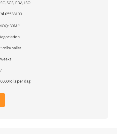
SC, SGS, FDA, ISO
Cbl-05538100
MOQ: 30M ²
Negociation
5rolls/pallet
4weeks
T/T
0000rolls per dag