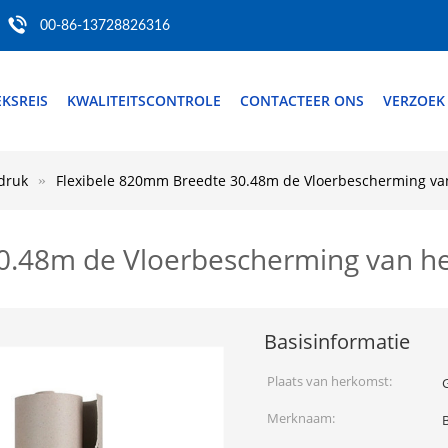
00-86-13728826316
EKSREIS
KWALITEITSCONTROLE
CONTACTEER ONS
VERZOEK
druk
Flexibele 820mm Breedte 30.48m de Vloerbescherming van
0.48m de Vloerbescherming van he
Basisinformatie
Plaats van herkomst:
Merknaam: