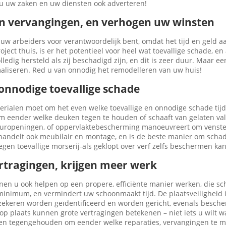
u uw zaken en uw diensten ook adverteren!
 en vervangingen, en verhogen uw winsten
f uw arbeiders voor verantwoordelijk bent, omdat het tijd en geld aa
ct thuis, is er het potentieel voor heel wat toevallige schade, en a
g hersteld als zij beschadigd zijn, en dit is zeer duur. Maar een k
liseren. Red u van onnodig het remodelleren van uw huis!
onnodige toevallige schade
terialen moet om het even welke toevallige en onnodige schade ti
om eender welke deuken tegen te houden of schaaft van gelaten 
uropeningen, of oppervlaktebescherming manoeuvreert om venste
ehandelt ook meubilair en montage, en is de beste manier om sch
egen toevallige morserij-als geklopt over verf zelfs beschermen kan
rtragingen, krijgen meer werk
nnen u ook helpen op een propere, efficiënte manier werken, die 
inimum, en vermindert uw schoonmaakt tijd. De plaatsveiligheid is 
keren worden geïdentificeerd en worden gericht, evenals besche
p plaats kunnen grote vertragingen betekenen – niet iets u wilt wa
en tegengehouden om eender welke reparaties, vervangingen te mak