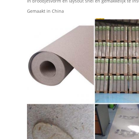
In broodjesvorm en laysout snel en gemakkelijk te ins
Gemaakt in China