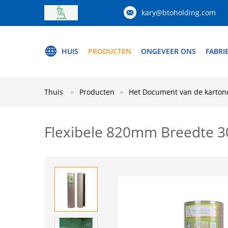
kary@btoholding.com
HUIS
PRODUCTEN
ONGEVEER ONS
FABRI
Thuis
Producten
Het Document van de karton
Flexibele 820mm Breedte 3