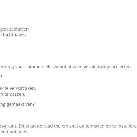
legen zeehaven
en luchthaven
herming voor commerciële, woonbouw en vernieuwingsprojecten.
n?
ek te veroorzaken.
n te passen.
ing gemaakt van?
 kant. Dit staat de raad toe om snel op te maken en te installere
 een nutsmes.