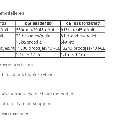
emodelleren
123
Cbl-05526100
Cbl-05510136167
roll
660mm×30.48m/roll
915mm×45m/roll
llet
25 broodjes/pallet
81 broodjes/pallet
10kg/broodje
5kg /roll
odjes/40
′ 1500 broodjes/40 FCL
′ 3240 broodjes/40 FCL
1.1m × 1.1m
1.1m × 1.1m
 groene producten
 bestand, tijdelijke vloer
n beschermen tegen jobsite morserijen
athability te ontsnappen
n van masonite