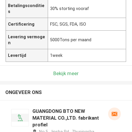
Betalingsconditie
30% storting vooraf
s
Certificering
FSC, SGS, FDA, ISO
Levering vermoge
5000Tons per maand
n
Levertijd
1week
Bekijk meer
ONGEVEER ONS
GUANGDONG BTO NEW
MATERIAL CO.,LTD. fabrikant
profiel
No.5, Jinsha Rd., Zhupingsha,