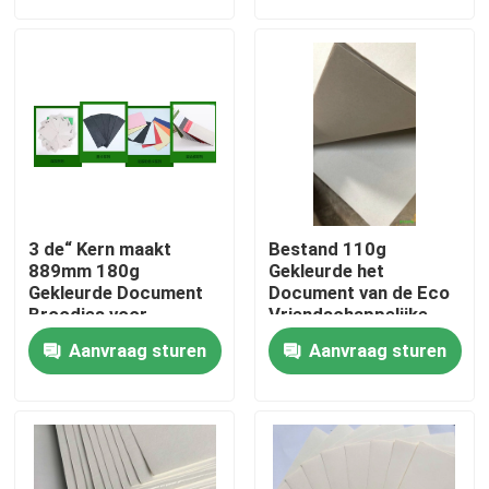
Fabrieksreis
Kwaliteitscontrole
Contacteer ons
3 de“ Kern maakt
Bestand 110g
Verzoek om een Citaat
889mm 180g
Gekleurde het
Gekleurde Document
Document van de Eco
Broodjes voor
Vriendschappelijke
Muurautomaten glad
1092mm Scheur
Het Document van de bevloeringsbescherming
Aanvraag sturen
Aanvraag sturen
Broodjes
Het tijdelijke Broodje van de Vloerbescherming
Kraftpapier-Document Vloerbescherming