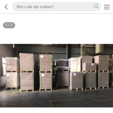
2
/
2