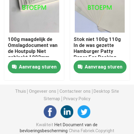
Het Document van de bouwvloerbedekking
Het Document van de kartondruk
100g maagdelijk de
Stok niet 100g 110g
Omslagdocument van
In de was gezette
de Houtpulp Niet
Hamburger Patty
Waterdichte Bevloeringsbladen
gebleekt 1092mm
Paper For Packing
Gezond Sandwich
Meat
Aanvraag sturen
Aanvraag sturen
Tijdelijke Beschermende Vloerbedekking
Zwart kartondocument
Thuis
Ongeveer ons
Contacteer ons
Desktop Site
Sitemap
Privacy Policy
In te ademen Plakband
Kwaliteit
Het Document van de
Inpakkend Broodjesdocument
bevloeringsbescherming
China Fabriek.Copyright