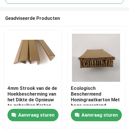
Geadviseerde Producten
4mm Strook van de de
Ecologisch
Huis
Hoekbescherming van
Beschermend
het Dikte de Opnieuw
Honingraatkarton Met
te gebruiken Karton
hoge weerstand
Producten
Aanvraag sturen
Aanvraag sturen
Ongeveer ons