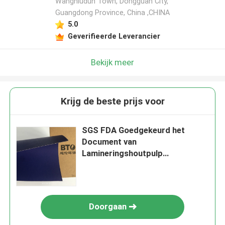
Wangniudun Town, Dongguan City,
Guangdong Province, China ,CHINA
5.0
Geverifieerde Leverancier
Bekijk meer
Krijg de beste prijs voor
SGS FDA Goedgekeurd het
Document van
Lamineringshoutpulp
Gerecycleerd Kraftpapier
Broodje
Doorgaan