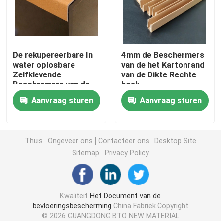
Het Document van de bouwvloerbedekking
De rekupereerbare In
4mm de Beschermers
Het Document van de kartondruk
water oplosbare
van de het Kartonrand
Zelfklevende
van de Dikte Rechte
Beschermers van de
hoek
Waterdichte Bevloeringsbladen
Kartonrand
Aanvraag sturen
Aanvraag sturen
Tijdelijke Beschermende Vloerbedekking
Thuis
Ongeveer ons
Contacteer ons
Desktop Site
Zwart kartondocument
Sitemap
Privacy Policy
In te ademen Plakband
Kwaliteit
Het Document van de
bevloeringsbescherming
China Fabriek.Copyright
Inpakkend Broodjesdocument
© 2026 GUANGDONG BTO NEW MATERIAL