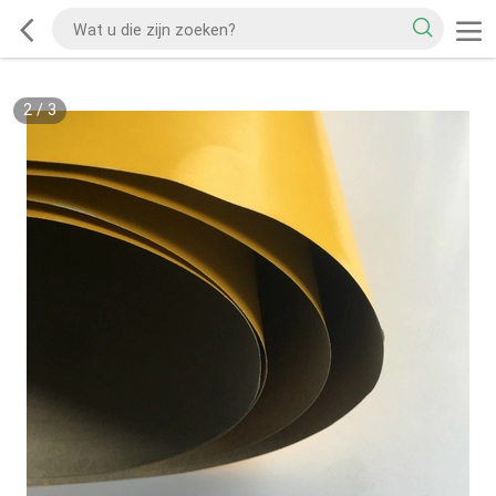
2
/
3