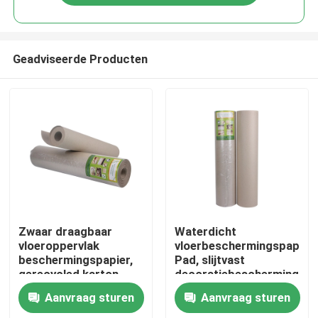
Geadviseerde Producten
Huis
Zwaar draagbaar
Waterdicht
vloeroppervlak
vloerbeschermingspapier
beschermingspapier,
Pad, slijtvast
Producten
gerecycled karton
decoratiebeschermings
papier
Aanvraag sturen
Aanvraag sturen
Ongeveer ons