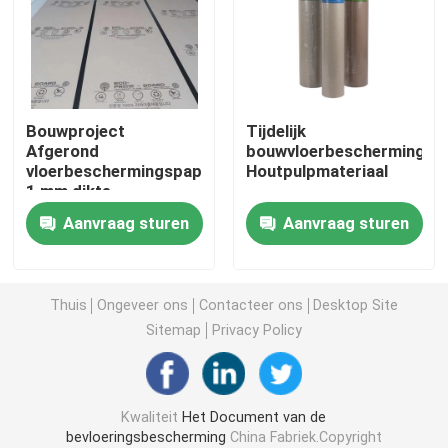
Het Document van de bouwvloerbedekking
Het Document van de kartondruk
Bouwproject
Tijdelijk
Afgerond
bouwvloerbeschermingspa
vloerbeschermingspapier
Houtpulpmateriaal
Waterdichte Bevloeringsbladen
1 mm dikte
Recycleerbaar
Aanvraag sturen
Aanvraag sturen
Tijdelijke Beschermende Vloerbedekking
Zwart kartondocument
Thuis
Ongeveer ons
Contacteer ons
Desktop Site
Sitemap
Privacy Policy
In te ademen Plakband
Kwaliteit
Het Document van de
Inpakkend Broodjesdocument
bevloeringsbescherming
China Fabriek.Copyright