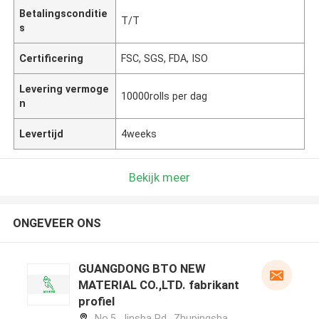
Betalingsconditie
T/T
s
Certificering
FSC, SGS, FDA, ISO
Levering vermoge
10000rolls per dag
n
Levertijd
4weeks
Bekijk meer
ONGEVEER ONS
GUANGDONG BTO NEW
MATERIAL CO.,LTD. fabrikant
profiel
No.5, Jinsha Rd., Zhupingsha,