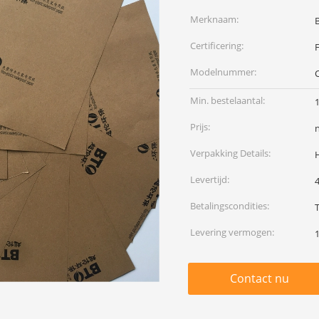
Merknaam:
Certificering:
F
Modelnummer:
Min. bestelaantal:
1
Prijs:
Verpakking Details:
Levertijd:
Betalingscondities:
Levering vermogen:
1
Contact nu