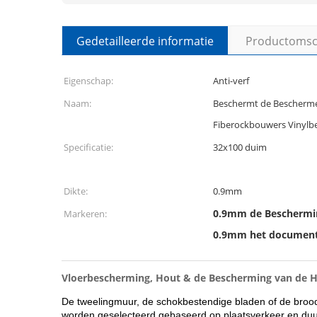
Gedetailleerde informatie
Productomsch
Eigenschap:
Anti-verf
Naam:
Beschermt de Bescherm
Fiberockbouwers Vinylbe
Specificatie:
32x100 duim
Dikte:
0.9mm
0.9mm de Beschermi
Markeren:
0.9mm het document 
Vloerbescherming, Hout & de Bescherming van de 
De tweelingmuur, de schokbestendige bladen of de broo
worden geselecteerd gebaseerd op plaatsverkeer en duur