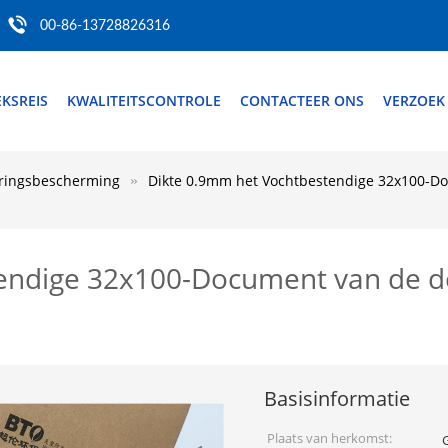
00-86-13728826316
EKSREIS
KWALITEITSCONTROLE
CONTACTEER ONS
VERZOEK
ringsbescherming
Dikte 0.9mm het Vochtbestendige 32x100-D
endige 32x100-Document van de d
Basisinformatie
Plaats van herkomst: