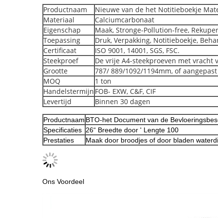
Productnaam
Nieuwe van de het Notitieboekje Mat
Materiaal
Calciumcarbonaat
Eigenschap
Maak, Stronge-Pollution-free, Rekupe
Toepassing
Druk, Verpakking, Notitieboekje, Beha
Certificaat
ISO 9001, 14001, SGS, FSC.
Steekproef
De vrije A4-steekproeven met vracht
Grootte
787/ 889/1092/1194mm, of aangepast
MOQ
1 ton
Handelstermijn
FOB- EXW, C&F, CIF
Levertijd
Binnen 30 dagen
Productnaam
BTO-het Document van de Bevloeringsbe
Specificaties
26“ Breedte door ' Lengte 100
Prestaties
Maak door broodjes of door bladen waterd
Ons Voordeel