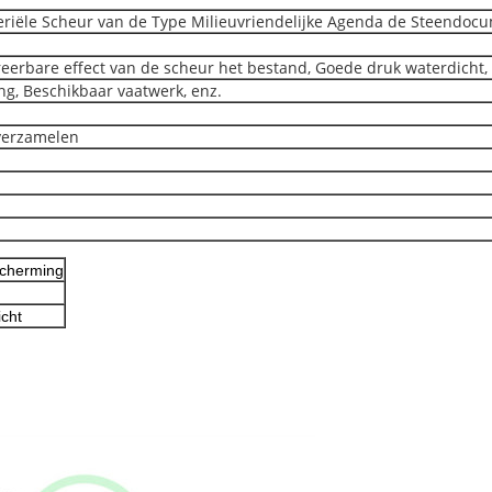
eriële Scheur van de Type Milieuvriendelijke Agenda de Steendoc
reerbare effect van de scheur het bestand, Goede druk waterdicht,
ng, Beschikbaar vaatwerk, enz.
 verzamelen
scherming
Laat een bericht achter
icht
We bellen je snel terug!