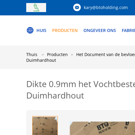
kary@btoholding.com
HUIS
PRODUCTEN
ONGEVEER ONS
FABRI
Thuis
Producten
Het Document van de bevloe
Duimhardhout
Dikte 0.9mm het Vochtbest
Duimhardhout