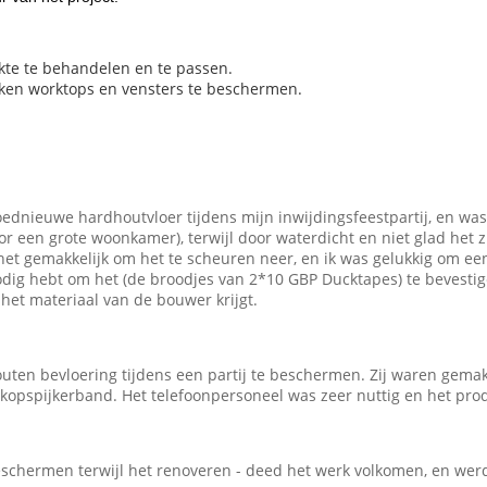
te te behandelen en te passen.
ken worktops en vensters te beschermen.
oednieuwe hardhoutvloer tijdens mijn inwijdingsfeestpartij, en was
r een grote woonkamer), terwijl door waterdicht en niet glad het z
t gemakkelijk om het te scheuren neer, en ik was gelukkig om ee
odig hebt om het (de broodjes van 2*10 GBP Ducktapes) te bevestig
 het materiaal van de bouwer krijgt.
outen bevloering tijdens een partij te beschermen. Zij waren gemak
 kopspijkerband. Het telefoonpersoneel was zeer nuttig en het prod
schermen terwijl het renoveren - deed het werk volkomen, en werde