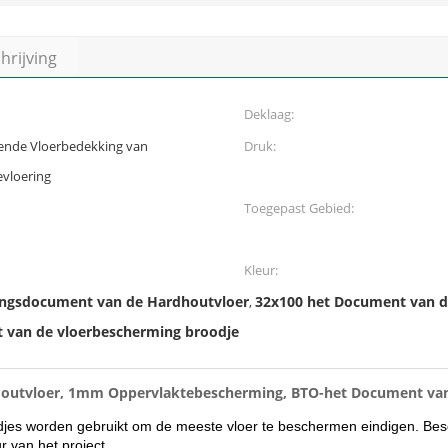
rijving
Deklaag:
ende Vloerbedekking van
Druk:
vloering
Toegepast Gebied:
Kleur:
ngsdocument van de Hardhoutvloer
32x100 het Document van d
,
van de vloerbescherming broodje
Houtvloer, 1mm Oppervlaktebescherming, BTO-het Document van 
djes worden gebruikt om de meeste vloer te beschermen eindigen. Besc
 van het project.