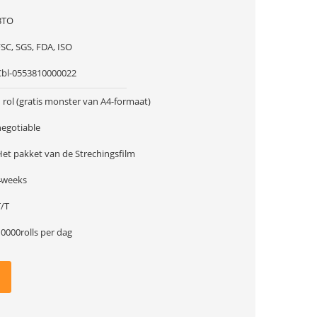
BTO
SC, SGS, FDA, ISO
Cbl-0553810000022
 rol (gratis monster van A4-formaat)
negotiable
Het pakket van de Strechingsfilm
4weeks
T/T
0000rolls per dag