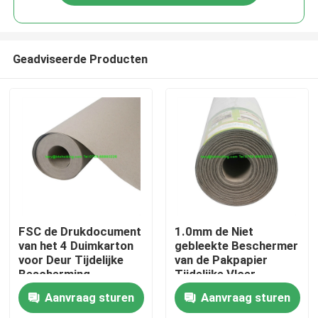
Geadviseerde Producten
Huis
FSC de Drukdocument
1.0mm de Niet
van het 4 Duimkarton
gebleekte Beschermer
voor Deur Tijdelijke
van de Pakpapier
Producten
Bescherming
Tijdelijke Vloer
Aanvraag sturen
Aanvraag sturen
Ongeveer ons