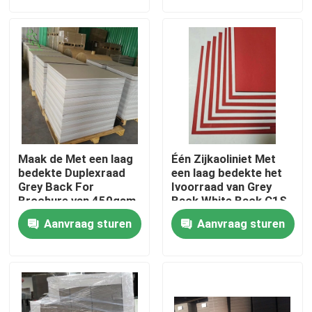
Fabrieksreis
Kwaliteitscontrole
Contacteer ons
Maak de Met een laag
Één Zijkaoliniet Met
Verzoek om een Citaat
bedekte Duplexraad
een laag bedekte het
Grey Back For
Ivoorraad van Grey
Brochure van 450gsm
Back White Back C1S
waterdicht
Het Document van de bevloeringsbescherming
Aanvraag sturen
Aanvraag sturen
Het tijdelijke Broodje van de Vloerbescherming
Kraftpapier-Document Vloerbescherming