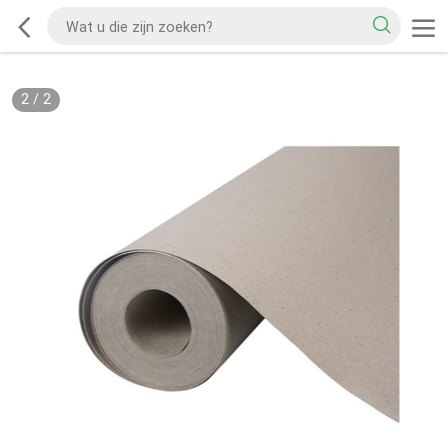
2
/
2