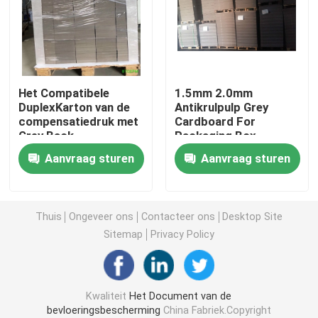
Het Document van de bouwvloerbedekking
Het Document van de kartondruk
Het Compatibele
1.5mm 2.0mm
DuplexKarton van de
Antikrulpulp Grey
compensatiedruk met
Cardboard For
Waterdichte Bevloeringsbladen
Grey Back
Packaging Box
Aanvraag sturen
Aanvraag sturen
Tijdelijke Beschermende Vloerbedekking
Zwart kartondocument
Thuis
Ongeveer ons
Contacteer ons
Desktop Site
Sitemap
Privacy Policy
In te ademen Plakband
Kwaliteit
Het Document van de
Inpakkend Broodjesdocument
bevloeringsbescherming
China Fabriek.Copyright