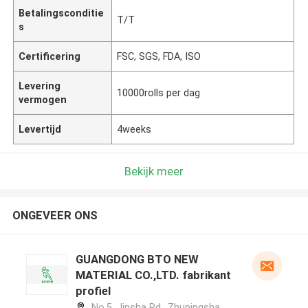
Betalingsconditie
T/T
s
Certificering
FSC, SGS, FDA, ISO
Levering
10000rolls per dag
vermogen
Levertijd
4weeks
Bekijk meer
ONGEVEER ONS
GUANGDONG BTO NEW
MATERIAL CO.,LTD. fabrikant
profiel
No.5, Jinsha Rd., Zhupingsha,