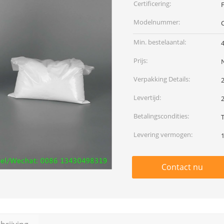
Certificering:
F
Modelnummer:
Min. bestelaantal:
Prijs:
Verpakking Details:
Levertijd:
Betalingscondities:
Levering vermogen:
Contact nu