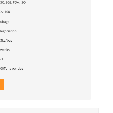
SC, SGS, FDA, ISO
Czz-100
40bags
Negociation
25kg/bag
2weeks
T/T
100Tons per dag