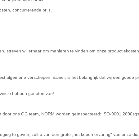
osten, concurrerende prijs.
en, streven wij ernaar om manieren te vinden om onze productiekosten
meest algemene verschepen manier, is het belangrijk dat wij een goede 
ovincie hebben genoten van!
len door ons QC team, NORM worden geïnspecteerd: ISO-9001:2000sg
poging te geven, zult u van een grote „het kopen ervaring“ van onze die