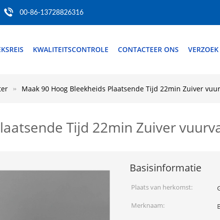
00-86-13728826316
EKSREIS
KWALITEITSCONTROLE
CONTACTEER ONS
VERZOEK
ter
Maak 90 Hoog Bleekheids Plaatsende Tijd 22min Zuiver vuu
aatsende Tijd 22min Zuiver vuurv
Basisinformatie
Plaats van herkomst:
Merknaam: