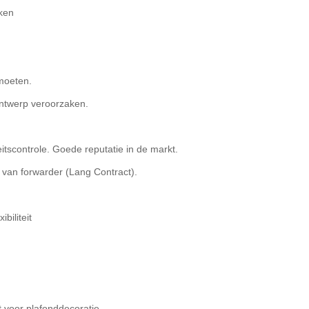
aken
moeten.
ntwerp veroorzaken.
eitscontrole. Goede reputatie in de markt.
 van forwarder (Lang Contract).
biliteit
 voor plafonddecoratie.