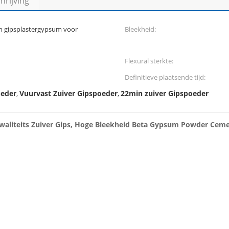
rijving
an gipsplastergypsum voor
Bleekheid:
Flexural sterkte:
Definitieve plaatsende tijd:
oeder
Vuurvast Zuiver Gipspoeder
22min zuiver Gipspoeder
,
,
Kwaliteits Zuiver Gips, Hoge Bleekheid Beta Gypsum Powder Cem