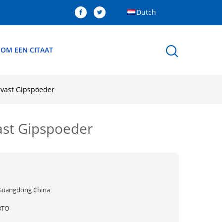
Dutch
 OM EEN CITAAT
rvast Gipspoeder
ast Gipspoeder
Guangdong China
BTO