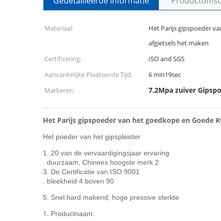
Gedetailleerde informatie
Productomsch
Materiaal:
Het Parijs gipspoeder v
afgietsels het maken
Certificering:
ISO and SGS
Aanvankelijke Plaatsende Tijd:
6 min19sec
7.2Mpa zuiver Gipsp
Markeren:
Het Parijs gipspoeder van het goedkope en Goede 
Het poeder van het gipspleister
1. 20 van de vervaardigingsjaar ervaring
. duurzaam, Chinees hoogste merk 2
3. De Certificatie van ISO 9001
. bleekheid 4 boven 90
5. Snel hard makend, hoge pressive sterkte
1.
Productnaam: