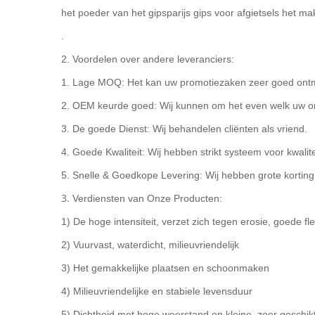
het poeder van het gipsparijs gips voor afgietsels het m
.
2. Voordelen over andere leveranciers:
1. Lage MOQ: Het kan uw promotiezaken zeer goed ont
2. OEM keurde goed: Wij kunnen om het even welk uw o
3. De goede Dienst: Wij behandelen cliënten als vriend.
4. Goede Kwaliteit: Wij hebben strikt systeem voor kwalit
5. Snelle & Goedkope Levering: Wij hebben grote korting
3.
Verdiensten van Onze Producten:
1) De hoge intensiteit, verzet zich tegen erosie, goede flexi
2) Vuurvast, waterdicht, milieuvriendelijk
3) Het gemakkelijke plaatsen en schoonmaken
4) Milieuvriendelijke en stabiele levensduur
5) Dichtheid met hoge weerstand en kleine, zeer geschikt