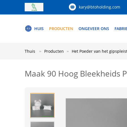
kary@btoholding.com
HUIS
PRODUCTEN
ONGEVEER ONS
FABRI
Thuis
Producten
Het Poeder van het gipspleis
Maak 90 Hoog Bleekheids Pl