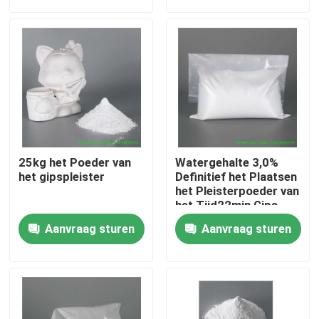
Fabrieksreis
Kwaliteitscontrole
Contacteer ons
25kg het Poeder van
Watergehalte 3,0%
Verzoek om een Citaat
het gipspleister
Definitief het Plaatsen
het Pleisterpoeder van
het Tijd22min Gips
Het Document van de bevloeringsbescherming
Aanvraag sturen
Aanvraag sturen
Het tijdelijke Broodje van de Vloerbescherming
Kraftpapier-Document Vloerbescherming