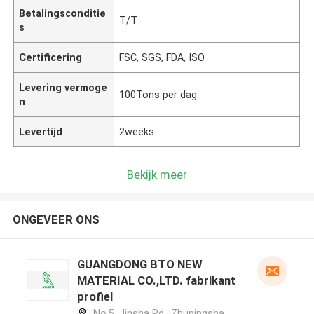
Betalingsconditie
T/T
s
Certificering
FSC, SGS, FDA, ISO
Levering vermoge
100Tons per dag
n
Levertijd
2weeks
Bekijk meer
ONGEVEER ONS
GUANGDONG BTO NEW
MATERIAL CO.,LTD. fabrikant
profiel
No.5, Jinsha Rd., Zhupingsha,