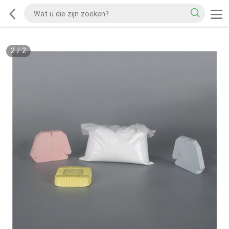
2
/
2