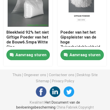
Het Document van de bouwvloerbedekking
Het Document van de kartondruk
Bleekheid 92% het niet
Poeder van het het
Giftige Poeder van het
Gipspleister van de
de Bouw6.5mpa Witte
hoge
Waterdichte Bevloeringsbladen
Gips
Zuiverheidsbleekheid
90% het Concrete
Aanvraag sturen
Aanvraag sturen
Decoratieve
Tijdelijke Beschermende Vloerbedekking
Zwart kartondocument
Thuis
Ongeveer ons
Contacteer ons
Desktop Site
Sitemap
Privacy Policy
In te ademen Plakband
Kwaliteit
Het Document van de
Inpakkend Broodjesdocument
bevloeringsbescherming
China Fabriek.Copyright