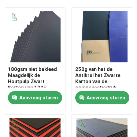
180gsm niet bekleed
250g van het de
Maagdelijk de
Antikrul het Zwarte
Houtpulp Zwart
Karton van de
Karton van 100%
compensatiedruk
Verpakkende
Huis
Aanvraag sturen
Aanvraag sturen
Document
Producten
Ongeveer ons