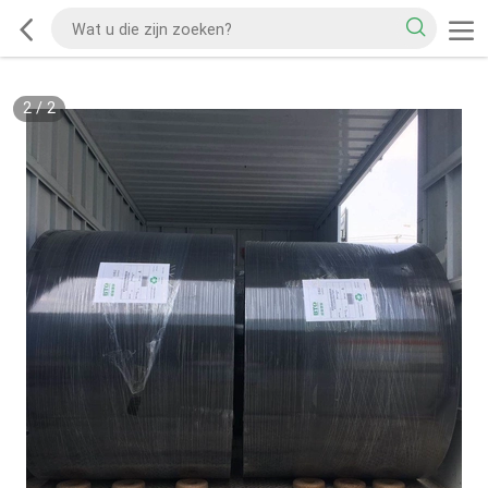
2
/
2