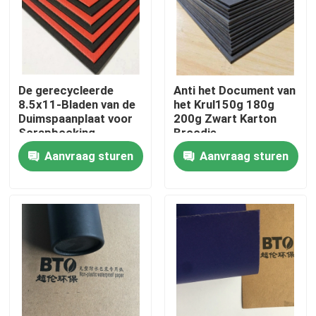
Fabrieksreis
Kwaliteitscontrole
De gerecycleerde
Anti het Document van
8.5x11-Bladen van de
het Krul150g 180g
Duimspaanplaat voor
200g Zwart Karton
Contacteer ons
Scrapbooking
Broodje
Aanvraag sturen
Aanvraag sturen
Verzoek om een Citaat
Het Document van de bevloeringsbescherming
Het tijdelijke Broodje van de Vloerbescherming
Kraftpapier-Document Vloerbescherming