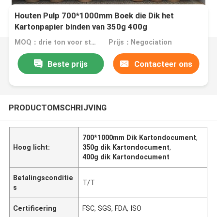
Houten Pulp 700*1000mm Boek die Dik het
Kartonpapier binden van 350g 400g
MOQ：drie ton voor standaardgrootte, vijf ton voor douane s
Prijs：Negociation
Beste prijs
Contacteer ons
PRODUCTOMSCHRIJVING
700*1000mm Dik Kartondocument
,
Hoog licht:
350g dik Kartondocument
,
400g dik Kartondocument
Betalingsconditie
T/T
s
Certificering
FSC, SGS, FDA, ISO