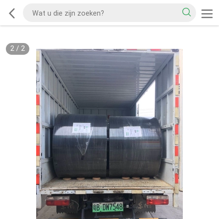
2
/
2