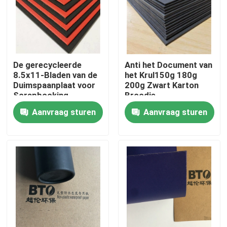
Fabrieksreis
Kwaliteitscontrole
De gerecycleerde
Anti het Document van
8.5x11-Bladen van de
het Krul150g 180g
Duimspaanplaat voor
200g Zwart Karton
Contacteer ons
Scrapbooking
Broodje
Aanvraag sturen
Aanvraag sturen
Verzoek om een Citaat
Het Document van de bevloeringsbescherming
Het tijdelijke Broodje van de Vloerbescherming
Kraftpapier-Document Vloerbescherming