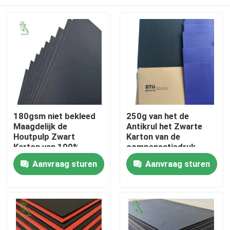
180gsm niet bekleed
250g van het de
Maagdelijk de
Antikrul het Zwarte
Houtpulp Zwart
Karton van de
Karton van 100%
compensatiedruk
Verpakkende
Huis
Aanvraag sturen
Aanvraag sturen
Document
Producten
Ongeveer ons