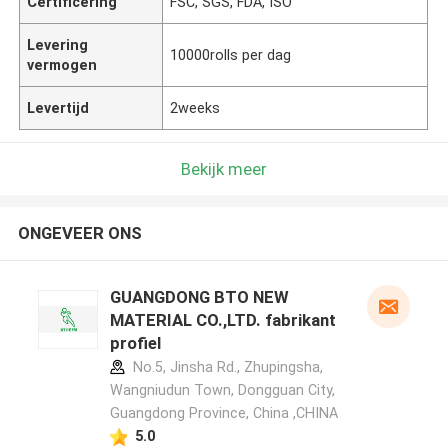
Certificering
FSC, SGS, FDA, ISO
Levering
10000rolls per dag
vermogen
Levertijd
2weeks
Bekijk meer
ONGEVEER ONS
GUANGDONG BTO NEW
MATERIAL CO.,LTD. fabrikant
profiel
No.5, Jinsha Rd., Zhupingsha,
Wangniudun Town, Dongguan City,
Guangdong Province, China ,CHINA
5.0