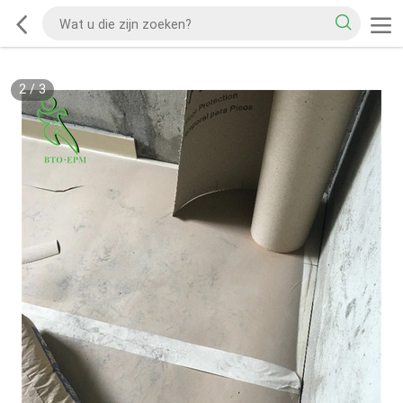
2
/
3