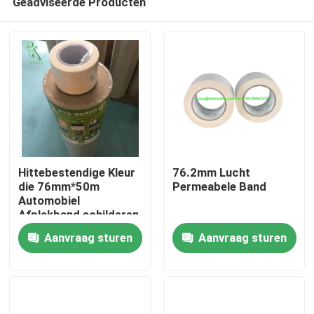
Geadviseerde Producten
Hittebestendige Kleur
76.2mm Lucht
die 76mm*50m
Permeabele Band
Automobiel
Afplakband schilderen
Huis
Aanvraag sturen
Aanvraag sturen
Producten
Ongeveer ons