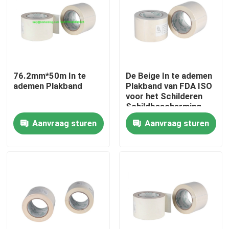
Fabrieksreis
Kwaliteitscontrole
76.2mm*50m In te
De Beige In te ademen
ademen Plakband
Plakband van FDA ISO
Contacteer ons
voor het Schilderen
Schildbescherming
Aanvraag sturen
Aanvraag sturen
Verzoek om een Citaat
Het Document van de bevloeringsbescherming
Het tijdelijke Broodje van de Vloerbescherming
Kraftpapier-Document Vloerbescherming