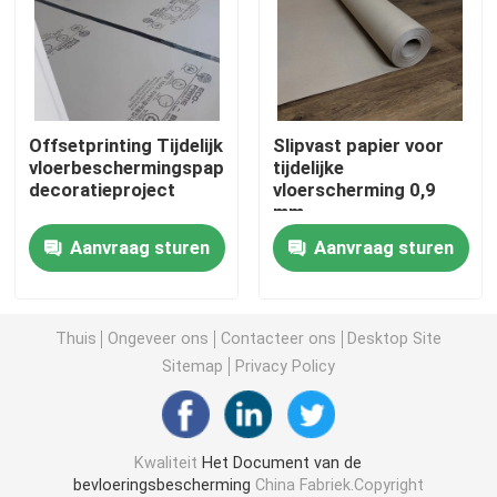
Het Document van de bouwvloerbedekking
Het Document van de kartondruk
Offsetprinting Tijdelijk
Slipvast papier voor
vloerbeschermingspapier,
tijdelijke
decoratieproject
vloerscherming 0,9
Waterdichte Bevloeringsbladen
mm
Aanvraag sturen
Aanvraag sturen
Tijdelijke Beschermende Vloerbedekking
Zwart kartondocument
Thuis
Ongeveer ons
Contacteer ons
Desktop Site
Sitemap
Privacy Policy
In te ademen Plakband
Kwaliteit
Het Document van de
Inpakkend Broodjesdocument
bevloeringsbescherming
China Fabriek.Copyright