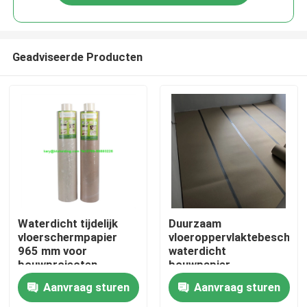
Geadviseerde Producten
Huis
Waterdicht tijdelijk
Duurzaam
vloerschermpapier
vloeroppervlaktebescherm
965 mm voor
waterdicht
Producten
bouwprojecten
bouwpapier
23X23X97 cm
Aanvraag sturen
Aanvraag sturen
Ongeveer ons