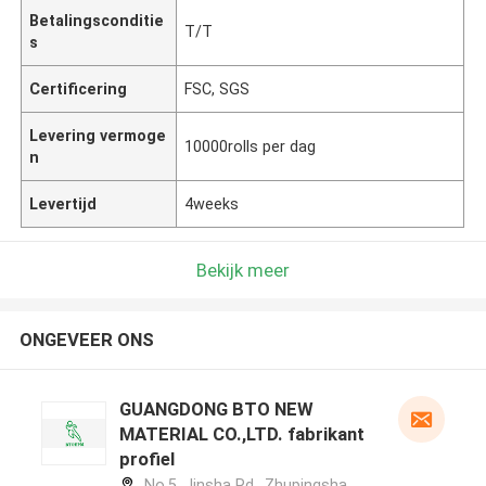
Betalingsconditie
T/T
s
Certificering
FSC, SGS
Levering vermoge
10000rolls per dag
n
Levertijd
4weeks
Bekijk meer
ONGEVEER ONS
GUANGDONG BTO NEW
MATERIAL CO.,LTD. fabrikant
profiel
No.5, Jinsha Rd., Zhupingsha,