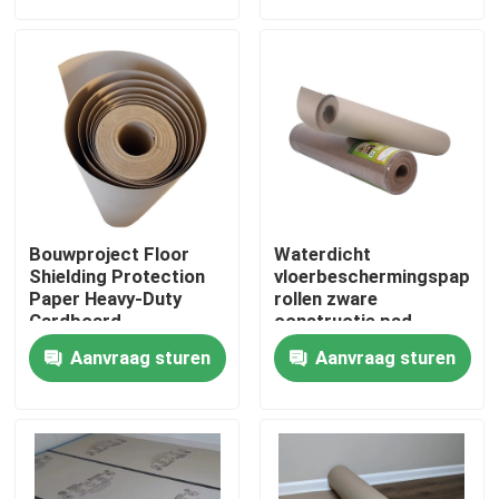
Fabrieksreis
Kwaliteitscontrole
Contacteer ons
Bouwproject Floor
Waterdicht
Verzoek om een Citaat
Shielding Protection
vloerbeschermingspapier
Paper Heavy-Duty
rollen zware
Cardboard
constructie pad
23X23X82 Cm
Het Document van de bevloeringsbescherming
Aanvraag sturen
Aanvraag sturen
Het tijdelijke Broodje van de Vloerbescherming
Kraftpapier-Document Vloerbescherming