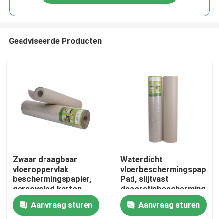
Geadviseerde Producten
Huis
Zwaar draagbaar
Waterdicht
vloeroppervlak
vloerbeschermingspapier
beschermingspapier,
Pad, slijtvast
Producten
gerecycled karton
decoratiebeschermings
papier
Aanvraag sturen
Aanvraag sturen
Ongeveer ons