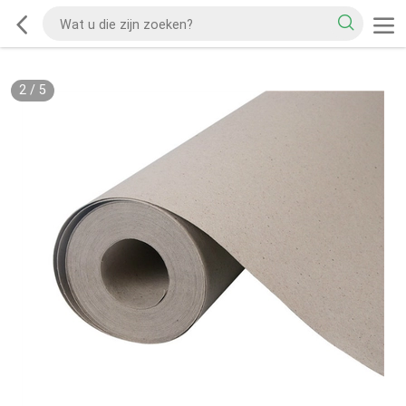
2
/
5