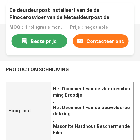
De deurdeurpost installeert van de de
Rinocerosvloer van de Metaaldeurpost de
Beschermingsmasonite voor het Bewegen van de
MOQ：1 rol (gratis monster van A4-formaat)
Prijs：negotiable
Bouw
Beste prijs
Contacteer ons
PRODUCTOMSCHRIJVING
Het Document van de vloerbescher
ming Broodje
,
Het Document van de bouwvloerbe
Hoog licht:
dekking
,
Masonite Hardhout Beschermende
Film