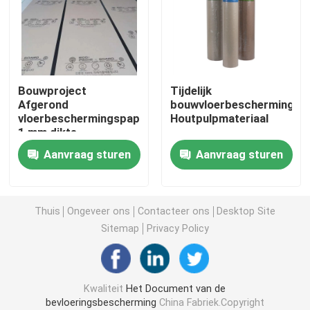
Het Document van de bouwvloerbedekking
Het Document van de kartondruk
Bouwproject
Tijdelijk
Afgerond
bouwvloerbeschermingspa
vloerbeschermingspapier
Houtpulpmateriaal
Waterdichte Bevloeringsbladen
1 mm dikte
Recycleerbaar
Aanvraag sturen
Aanvraag sturen
Tijdelijke Beschermende Vloerbedekking
Zwart kartondocument
Thuis
Ongeveer ons
Contacteer ons
Desktop Site
Sitemap
Privacy Policy
In te ademen Plakband
Kwaliteit
Het Document van de
Inpakkend Broodjesdocument
bevloeringsbescherming
China Fabriek.Copyright