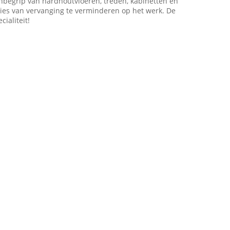
nbegrip van hardhoutvloeren, treden, kabinetten en
ies van vervanging te verminderen op het werk. De
ialiteit!