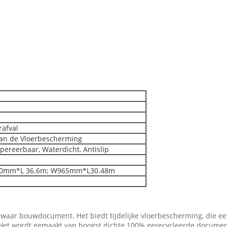
rafval
van de Vloerbescherming
ereerbaar, Waterdicht, Antislip
0mm*L 36.6m; W965mm*L30.48m
waar bouwdocument. Het biedt tijdelijke vloerbescherming, die e
 Het wordt gemaakt van hoogst dichte 100% gerecycleerde document 