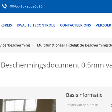
00-86-13728826316
EKSREIS
KWALITEITSCONTROLE
CONTACTEER ONS
VERZOEK
e Vloerbescherming
Multifunctioneel Tijdelijk de Bescherming
k de Beschermingsdocument 0.5mm 
Basisinformatie
Plaats van herkomst: