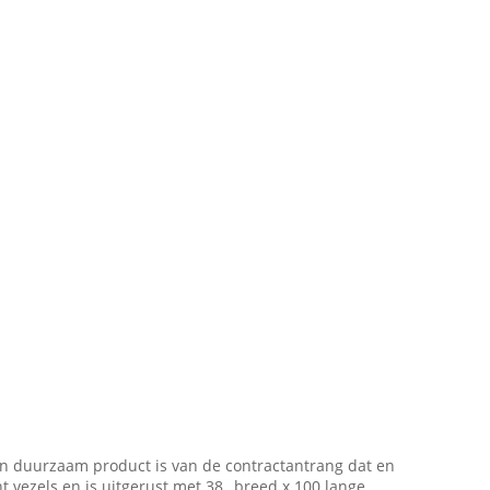
en duurzaam product is van de contractantrang dat en
vezels en is uitgerust met 38 „breed x 100 lange