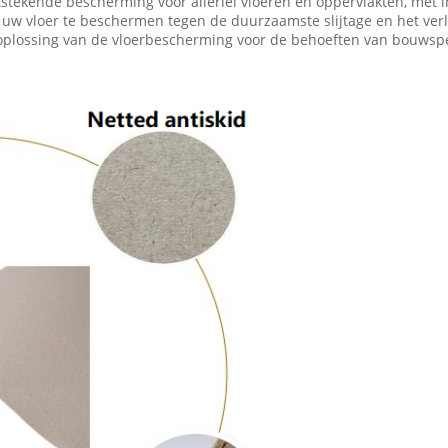
stekende bescherming voor allerlei vloeren en oppervlakten, met i
uw vloer te beschermen tegen de duurzaamste slijtage en het verl
oplossing van de vloerbescherming voor de behoeften van bouwspec