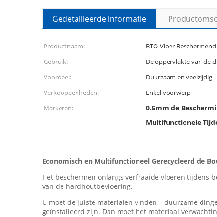
Gedetailleerde informatie
Productomsch
Productnaam:
BTO-Vloer Beschermen
Gebruik:
De oppervlakte van de d
Voordeel:
Duurzaam en veelzijdig
Verkoopeenheden:
Enkel voorwerp
0.5mm de Beschermi
Markeren:
Multifunctionele Tij
Economisch en Multifunctioneel Gerecycleerd de
Het beschermen onlangs verfraaide vloeren tijdens b
van de hardhoutbevloering.
U moet de juiste materialen vinden – duurzame dinge
geïnstalleerd zijn. Dan moet het materiaal verwachti