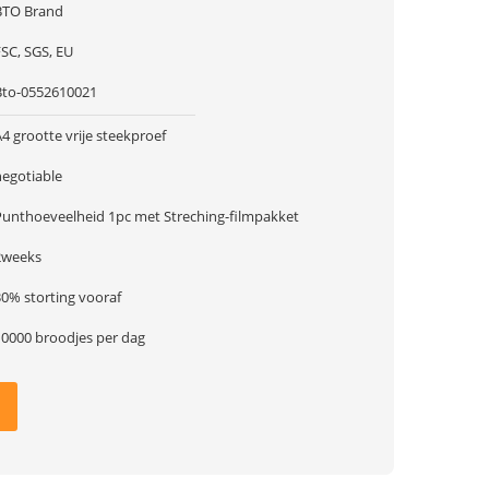
BTO Brand
FSC, SGS, EU
Bto-0552610021
4 grootte vrije steekproef
negotiable
Punthoeveelheid 1pc met Streching-filmpakket
2weeks
30% storting vooraf
10000 broodjes per dag