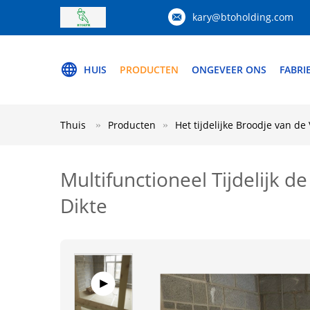
kary@btoholding.com
HUIS
PRODUCTEN
ONGEVEER ONS
FABRI
Thuis
Producten
Het tijdelijke Broodje van d
Multifunctioneel Tijdelij
Dikte