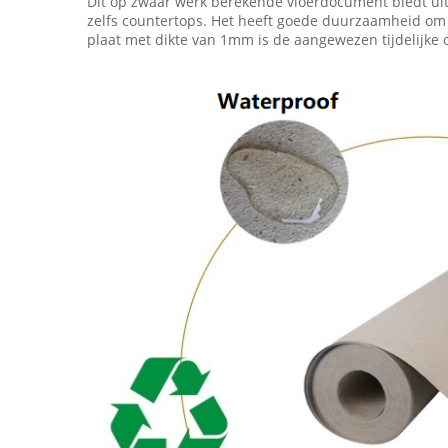
Dit op zwaar werk berekende vloerdocument biedt uit
zelfs countertops. Het heeft goede duurzaamheid om 
plaat met dikte van 1mm is de aangewezen tijdelijke 