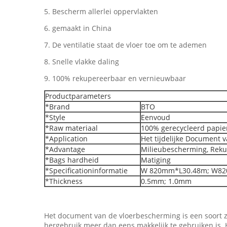
5. Bescherm allerlei oppervlakten
6. gemaakt in China
7. De ventilatie staat de vloer toe om te ademen
8. Snelle vlakke daling
9. 100% rekupereerbaar en vernieuwbaar
Productparameters
*Brand
BTO
*Style
Eenvoud
*Raw materiaal
100% gerecycleerd papie
*Application
Het tijdelijke Document 
*Advantage
Milieubescherming, Rekup
*Bags hardheid
Matiging
*Specificationinformatie
W 820mm*L30.48m; W82
*Thickness
0.5mm; 1.0mm
Het document van de vloerbescherming is een soort z
hergebruik meer dan eens makkelijk te gebruiken is.