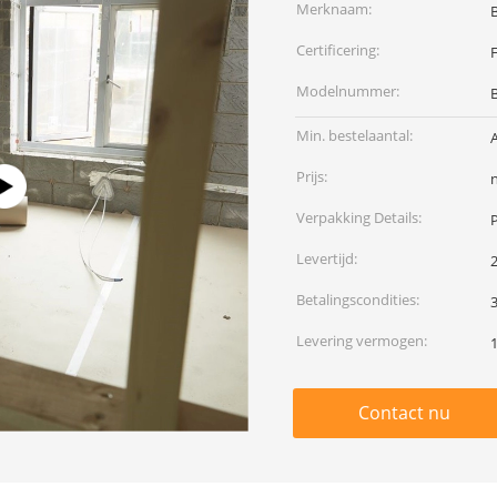
Merknaam:
Certificering:
Modelnummer:
Min. bestelaantal:
A
Prijs:
Verpakking Details:
Levertijd:
Betalingscondities:
Levering vermogen:
Contact nu