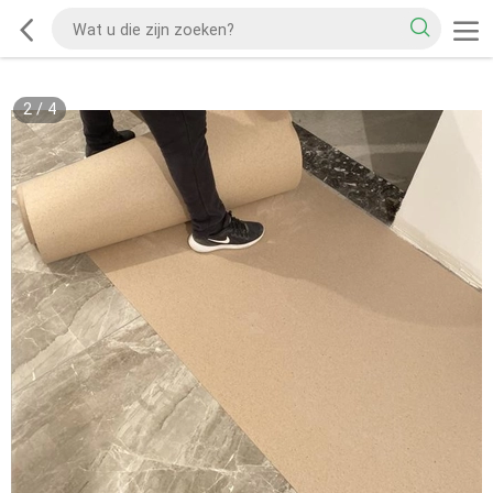
2
/
4