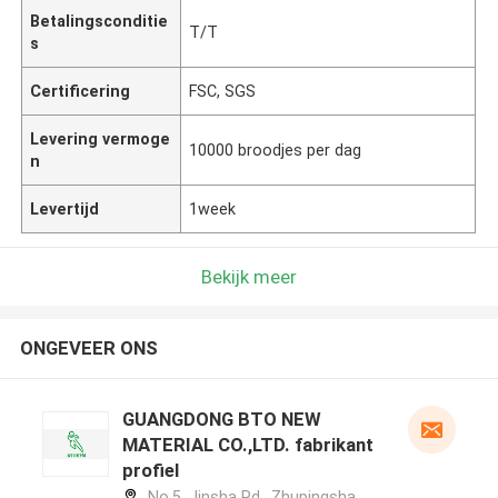
Betalingsconditie
T/T
s
Certificering
FSC, SGS
Levering vermoge
10000 broodjes per dag
n
Levertijd
1week
Bekijk meer
ONGEVEER ONS
GUANGDONG BTO NEW
MATERIAL CO.,LTD. fabrikant
profiel
No.5, Jinsha Rd., Zhupingsha,