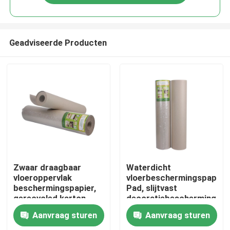
Geadviseerde Producten
Huis
Zwaar draagbaar
Waterdicht
vloeroppervlak
vloerbeschermingspapier
beschermingspapier,
Pad, slijtvast
Producten
gerecycled karton
decoratiebeschermings
papier
Aanvraag sturen
Aanvraag sturen
Ongeveer ons