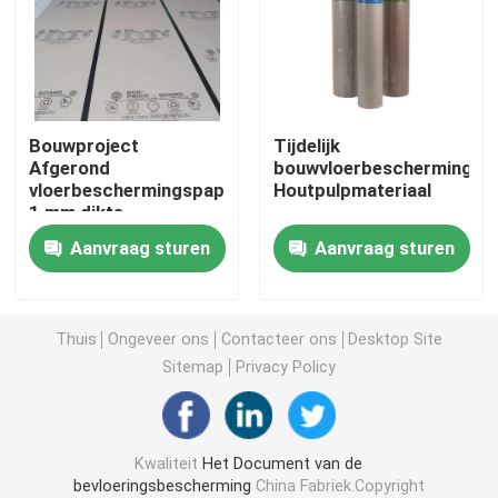
Het Document van de bouwvloerbedekking
Het Document van de kartondruk
Bouwproject
Tijdelijk
Afgerond
bouwvloerbeschermingspa
vloerbeschermingspapier
Houtpulpmateriaal
Waterdichte Bevloeringsbladen
1 mm dikte
Recycleerbaar
Aanvraag sturen
Aanvraag sturen
Tijdelijke Beschermende Vloerbedekking
Zwart kartondocument
Thuis
Ongeveer ons
Contacteer ons
Desktop Site
Sitemap
Privacy Policy
In te ademen Plakband
Kwaliteit
Het Document van de
Inpakkend Broodjesdocument
bevloeringsbescherming
China Fabriek.Copyright