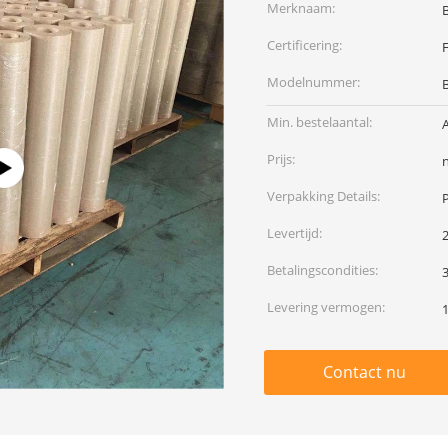
Merknaam:
Certificering:
Modelnummer:
Min. bestelaantal:
A
Prijs:
Verpakking Details:
Levertijd:
Betalingscondities:
Levering vermogen:
Contact nu