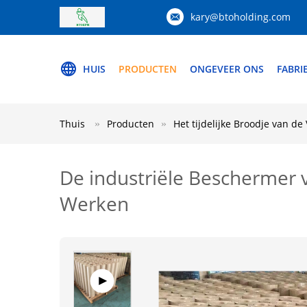
kary@btoholding.com
HUIS
PRODUCTEN
ONGEVEER ONS
FABRI
Thuis
Producten
Het tijdelijke Broodje van d
De industriële Beschermer v
Werken