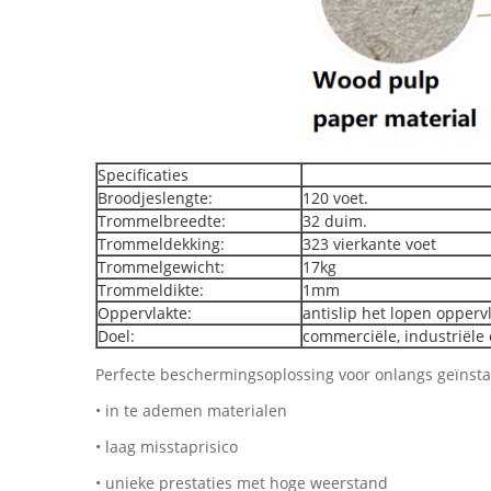
Specificaties
Broodjeslengte:
120 voet.
Trommelbreedte:
32 duim.
Trommeldekking:
323 vierkante voet
Trommelgewicht:
17kg
Trommeldikte:
1mm
Oppervlakte:
antislip het lopen opperv
Doel:
commerciële, industriële
Perfecte beschermingsoplossing voor onlangs geïnstal
• in te ademen materialen
• laag misstaprisico
• unieke prestaties met hoge weerstand