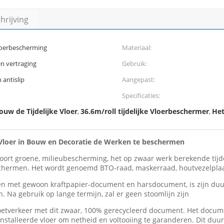
rijving
loerbescherming
Materiaal:
n vertraging
Gebruik:
antislip
Aangepast:
Specificaties:
uw de Tijdelijke Vloer
36.6m/roll tijdelijke Vloerbeschermer
Het
,
,
 Vloer in Bouw en Decoratie de Werken te beschermen
 soort groene, milieubescherming, het op zwaar werk berekende tij
schermen. Het wordt genoemd BTO-raad, maskerraad, houtvezelpla
en met gewoon kraftpapier-document en harsdocument, is zijn du
n. Na gebruik op lange termijn, zal er geen stoomlijn zijn
etverkeer met dit zwaar, 100% gerecycleerd document. Het docume
ïnstalleerde vloer om netheid en voltooiing te garanderen. Dit d