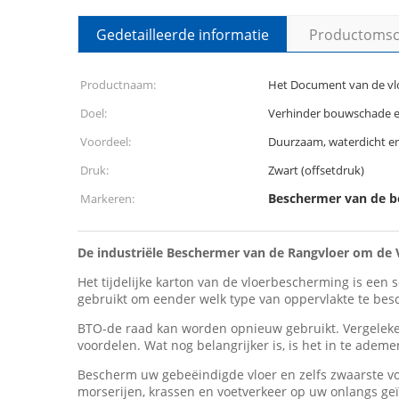
Gedetailleerde informatie
Productomsch
Productnaam:
Het Document van de v
Doel:
Verhinder bouwschade e
Voordeel:
Duurzaam, waterdicht en 
Druk:
Zwart (offsetdruk)
Beschermer van de bo
Markeren:
De industriële Beschermer van de Rangvloer om de
Het tijdelijke karton van de vloerbescherming is een
gebruikt om eender welk type van oppervlakte te be
BTO-de raad kan worden opnieuw gebruikt. Vergelek
voordelen. Wat nog belangrijker is, is het in te ademe
Bescherm uw gebeëindigde vloer en zelfs zwaarste vo
morserijen, krassen en voetverkeer op uw onlangs ge