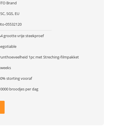
BTO Brand
FSC, SGS, EU
Bto-05532120
4 grootte vrije steekproef
negotiable
Punthoeveelheid 1pc met Streching-filmpakket
2weeks
30% storting vooraf
10000 broodjes per dag