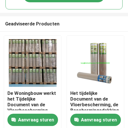
Geadviseerde Producten
Huis
De Woningbouw werkt
Het tijdelijke
het Tijdelijke
Document van de
Document van de
Vloerbescherming, de
Producten
Vloerbescherming
Beschermingsdekking
voor Huisdecoratie
van de Bouwvloer
Aanvraag sturen
Aanvraag sturen
Ongeveer ons