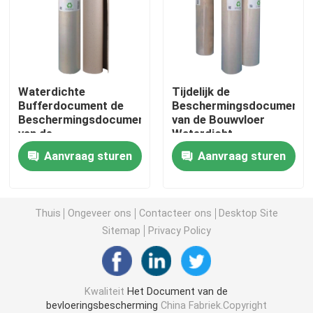
Het Document van de bouwvloerbedekking
Het Document van de kartondruk
Waterdichte
Tijdelijk de
Bufferdocument de
Beschermingsdocument
Beschermingsdocument
van de Bouwvloer
Waterdichte Bevloeringsbladen
van de
Waterdicht
Stootkussenvloer
Bufferstootkussen
Aanvraag sturen
Aanvraag sturen
Tijdelijke Bouw
Tijdelijke Beschermende Vloerbedekking
Zwart kartondocument
Thuis
Ongeveer ons
Contacteer ons
Desktop Site
Sitemap
Privacy Policy
In te ademen Plakband
Kwaliteit
Het Document van de
Inpakkend Broodjesdocument
bevloeringsbescherming
China Fabriek.Copyright