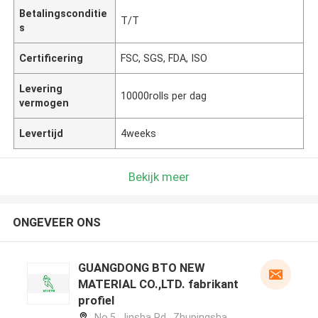
Betalingsconditie
T/T
s
Certificering
FSC, SGS, FDA, ISO
Levering
10000rolls per dag
vermogen
Levertijd
4weeks
Bekijk meer
ONGEVEER ONS
GUANGDONG BTO NEW
MATERIAL CO.,LTD. fabrikant
profiel
No.5, Jinsha Rd., Zhupingsha,