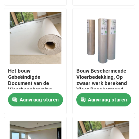
Vloerbescherming
Fabrieksreis
Kwaliteitscontrole
Contacteer ons
Het bouw
Bouw Beschermende
Verzoek om een Citaat
Gebeëindigde
Vloerbedekking, Op
Document van de
zwaar werk berekend
Vloerbescherming,
Vloer Beschermend
317sqft-
Document
Het Document van de bevloeringsbescherming
Aanvraag sturen
Aanvraag sturen
Bouwvloerbedekking
Het tijdelijke Broodje van de Vloerbescherming
Kraftpapier-Document Vloerbescherming