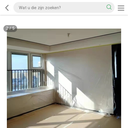
2
/
5