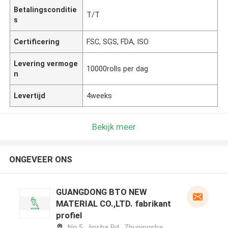
Betalingsconditie
T/T
s
Certificering
FSC, SGS, FDA, ISO
Levering vermoge
10000rolls per dag
n
Levertijd
4weeks
Bekijk meer
ONGEVEER ONS
GUANGDONG BTO NEW
MATERIAL CO.,LTD. fabrikant
profiel
No.5, Jinsha Rd., Zhupingsha,