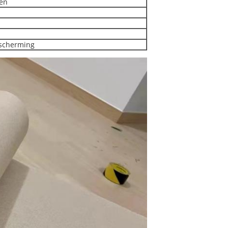
pen
escherming