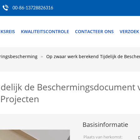
00-86-13728826316
EKSREIS
KWALITEITSCONTROLE
CONTACTEER ONS
VERZOEK
ringsbescherming
Op zwaar werk berekend Tijdelijk de Besch
jdelijk de Beschermingsdocument 
 Projecten
Basisinformatie
Plaats van herkomst: