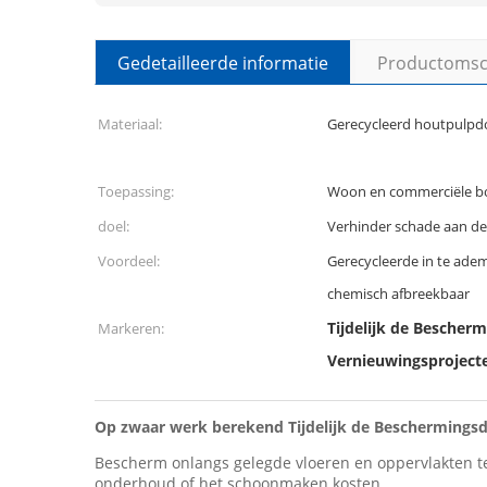
Gedetailleerde informatie
Productomsch
Materiaal:
Gerecycleerd houtpulp
Toepassing:
Woon en commerciële b
doel:
Verhinder schade aan d
Voordeel:
Gerecycleerde in te ade
chemisch afbreekbaar
Tijdelijk de Besche
Markeren:
Vernieuwingsproject
Op zwaar werk berekend Tijdelijk de Beschermings
Bescherm onlangs gelegde vloeren en oppervlakten te
onderhoud of het schoonmaken kosten.