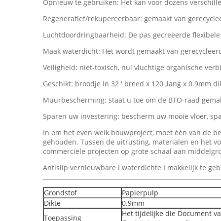
Opnieuw te gebruiken: Het kan voor dozens verschill
Regeneratief/rekupereerbaar: gemaakt van gerecyclee
Luchtdoordringbaarheid: De pas gecreëerde flexibele 
Maak waterdicht: Het wordt gemaakt van gerecycleerde
Veiligheid: niet-toxisch, nul vluchtige organische ver
Geschikt: broodje in 32 ' breed x 120 ‚lang x 0.9mm dik
Muurbescherming: staat u toe om de BTO-raad gemak
Sparen uw investering: bescherm uw mooie vloer, spa
In om het even welk bouwproject, moet één van de be
gehouden. Tussen de uitrusting, materialen en het vo
commerciële projecten op grote schaal aan middelgro
Antislip vernieuwbare I waterdichte I makkelijk te ge
Grondstof
Papierpulp
Dikte
0.9mm
Het tijdelijke die Document 
Toepassing