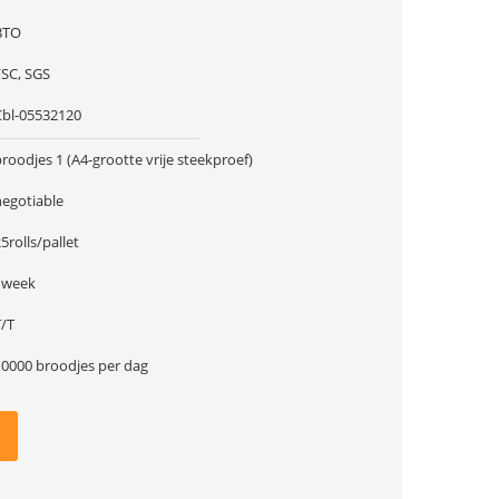
BTO
FSC, SGS
Cbl-05532120
roodjes 1 (A4-grootte vrije steekproef)
negotiable
5rolls/pallet
1week
T/T
10000 broodjes per dag