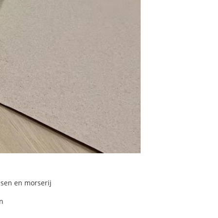
ssen en morserij
en