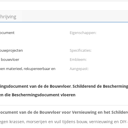
rijving
document
Eigenschappen:
ouwprojecten
Specificaties:
e bouwvloer
Embleem:
men materieel, rekupereerbaar en
Aangepast:
rmingsdocument van de de Bouwvloer
Schilderend de Beschermin
,
en die Beschermingsdocument vloeren
document van de de Bouwvloer voor Vernieuwing en het Schilder
gen krassen, morserijen en vuil tijdens bouw, vernieuwing en DIY