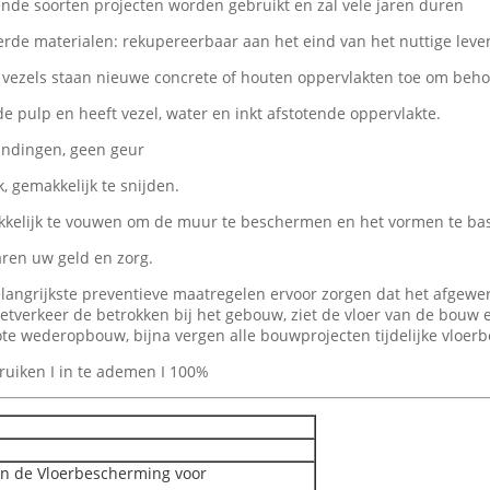
ende soorten projecten worden gebruikt en zal vele jaren duren
rde materialen: rekupereerbaar aan het eind van het nuttige leve
vezels staan nieuwe concrete of houten oppervlakten toe om behoo
 pulp en heeft vezel, water en inkt afstotende oppervlakte.
bindingen, geen geur
, gemakkelijk te snijden.
kelijk te vouwen om de muur te beschermen en het vormen te ba
ren uw geld en zorg.
langrijkste preventieve maatregelen ervoor zorgen dat het afgewe
etverkeer de betrokken bij het gebouw, ziet de vloer van de bouw 
te wederopbouw, bijna vergen alle bouwprojecten tijdelijke vloer
bruiken I in te ademen I 100%
van de Vloerbescherming voor