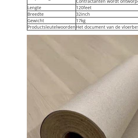
Contractanten wordt ontwor
Lengte
120feet
Breedte
32inch
Gewicht
17kg
Productsleutelwoorden
Het document van de vloerb