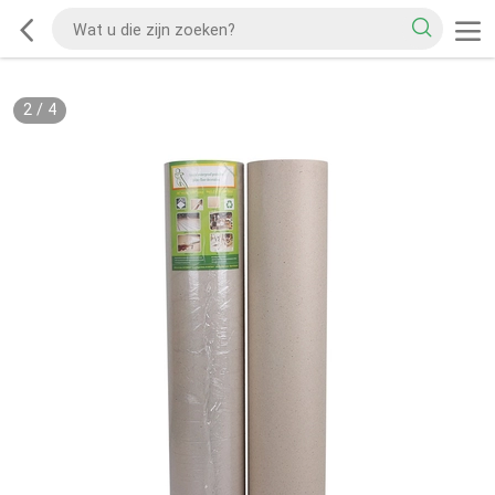
2
/
4