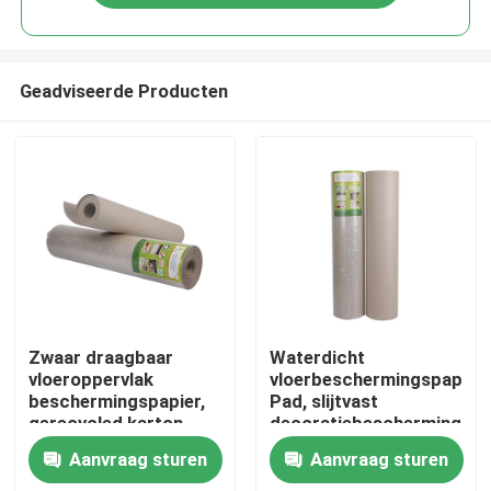
Geadviseerde Producten
Huis
Zwaar draagbaar
Waterdicht
vloeroppervlak
vloerbeschermingspapier
beschermingspapier,
Pad, slijtvast
Producten
gerecycled karton
decoratiebeschermings
papier
Aanvraag sturen
Aanvraag sturen
Ongeveer ons