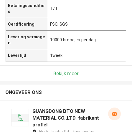
Betalingsconditie
T/T
s
Certificering
FSC, SGS
Levering vermoge
10000 broodjes per dag
n
Levertijd
1week
Bekijk meer
ONGEVEER ONS
GUANGDONG BTO NEW
MATERIAL CO.,LTD. fabrikant
profiel
No.5, Jinsha Rd., Zhupingsha,