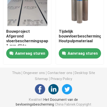
Het Document van de bouwvloerbedekking
Het Document van de kartondruk
Bouwproject
Tijdelijk
Afgerond
bouwvloerbeschermingspa
vloerbeschermingspapier
Houtpulpmateriaal
Waterdichte Bevloeringsbladen
1 mm dikte
Recycleerbaar
Aanvraag sturen
Aanvraag sturen
Tijdelijke Beschermende Vloerbedekking
Zwart kartondocument
Thuis
Ongeveer ons
Contacteer ons
Desktop Site
Sitemap
Privacy Policy
In te ademen Plakband
Kwaliteit
Het Document van de
Inpakkend Broodjesdocument
bevloeringsbescherming
China Fabriek.Copyright