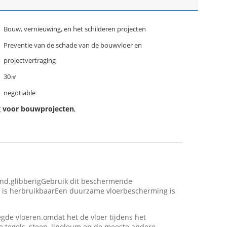
Bouw, vernieuwing, en het schilderen projecten
Preventie van de schade van de bouwvloer en
projectvertraging
30㎡
negotiable
ng voor bouwprojecten
,
rond.glibberigGebruik dit beschermende
ng is herbruikbaarEen duurzame vloerbescherming is
de vloeren.omdat het de vloer tijdens het
 tegels, steen, linoleum en de meeste andere