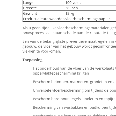
Lange
100 voet.
Breedte
38 inch.
Gewicht
15 kg
Product-sleutelwoorden
Vloerbeschermingspapier
Als u geen tijdelijke vloerbeschermingsmaterialen gebr
bouwproces,Laat staan schade aan de reputatie.Het g
Een van de belangrijkste preventieve maatregelen in e
gebouw, de vloer van het gebouw wordt geconfronteerd
vlekken te voorkomen.
Toepassing
Het onderhoud van de vloer van de werkplaats
oppervlaktebescherming krijgen
Bescherm betonnen, marmeren, granieten en a
Universele vloerbescherming om tijdens de bou
Bescherm hard hout, tegels, linoleum en tapijt
Bescherming van wasbakken en badkuipen tijde
Bescherming van loopbruggen en dekken tijden