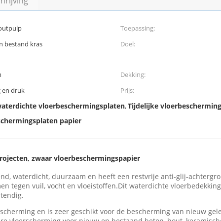
rijving
outpulp
Toepassing:
n bestand kras
Doel:
m
Dekking:
g en druk
Prijs:
aterdichte vloerbeschermingsplaten
Tijdelijke vloerbeschermi
,
schermingsplaten papier
rojecten, zwaar vloerbeschermingspapier
d, waterdicht, duurzaam en heeft een restvrije anti-glij-achterg
 tegen vuil, vocht en vloeistoffen.Dit waterdichte vloerbedekki
tendig.
cherming en is zeer geschikt voor de bescherming van nieuw geleg
e vloerscherming voor nieuw en bestaand beton, hout, keramische