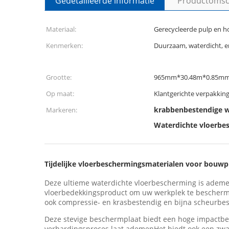
Gedetailleerde informatie
Productomsch
Materiaal:
Gerecycleerde pulp en h
Kenmerken:
Duurzaam, waterdicht, e
Grootte:
965mm*30.48m*0.85m
Op maat:
Klantgerichte verpakkin
krabbenbestendige w
Markeren:
Waterdichte vloerbe
Tijdelijke vloerbeschermingsmaterialen voor bouwp
Deze ultieme waterdichte vloerbescherming is ademen
vloerbedekkingsproduct om uw werkplek te beschermen
ook compressie- en krasbestendig en bijna scheurbes
Deze stevige beschermplaat biedt een hoge impactbes
verhardingsproces laat ademenHet biedt ook een zwar