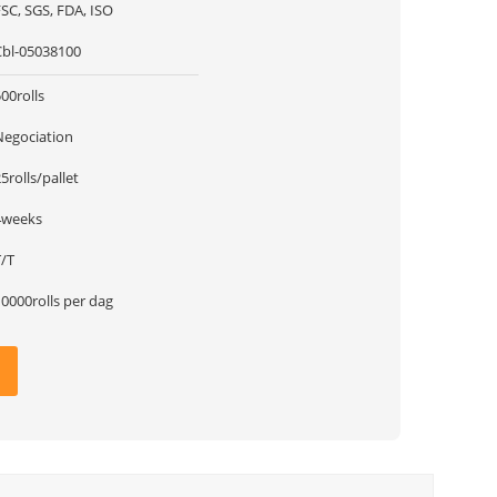
SC, SGS, FDA, ISO
Cbl-05038100
00rolls
Negociation
5rolls/pallet
4weeks
T/T
0000rolls per dag