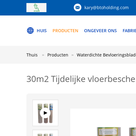
kary@btoholding.com
HUIS
PRODUCTEN
ONGEVEER ONS
FABRI
Thuis
Producten
Waterdichte Bevloeringsbla
30m2 Tijdelijke vloerbesch