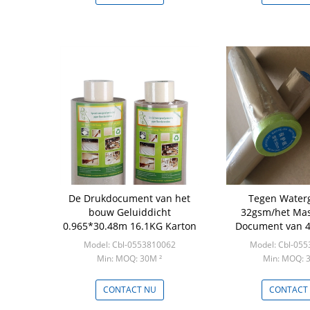
De Drukdocument van het
Tegen Water
bouw Geluiddicht
32gsm/het Ma
0.965*30.48m 16.1KG Karton
Document van 
45gsm Kraft
Model: Cbl-0553810062
Model: Cbl-05
Min: MOQ: 30M ²
Min: MOQ: 
CONTACT NU
CONTACT