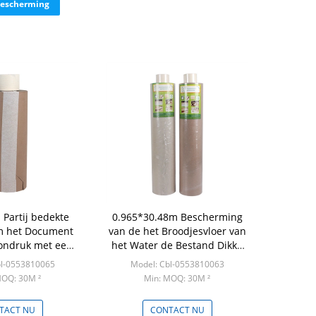
rbescherming
 Partij bedekte
0.965*30.48m Bescherming
 het Document
van de het Broodjesvloer van
ondruk met een
het Water de Bestand Dikke
laag
15.2KG Karton
bl-0553810065
Model: Cbl-0553810063
MOQ: 30M ²
Min: MOQ: 30M ²
TACT NU
CONTACT NU