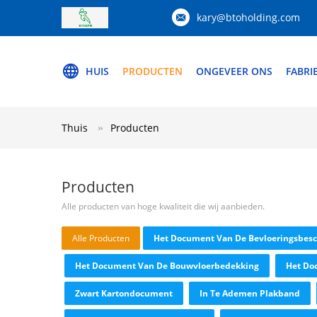
kary@btoholding.com
HUIS
PRODUCTEN
ONGEVEER ONS
FABRI
Thuis
Producten
Producten
Alle producten van hoge kwaliteit die wij aanbieden.
Alle Producten
Het Document Van De Bevloeringsbes
Het Document Van De Bouwvloerbedekking
Het Do
Zwart Kartondocument
In Te Ademen Plakband