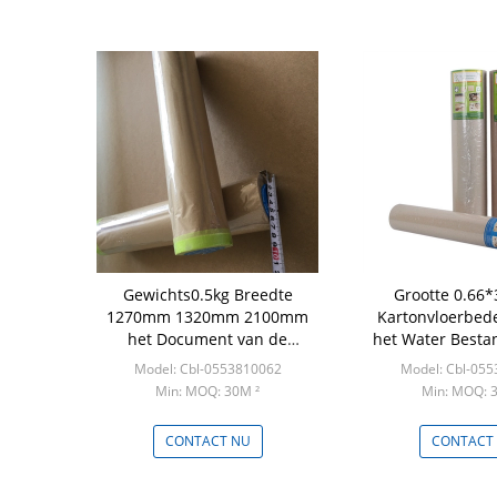
Gewichts0.5kg Breedte
Grootte 0.66
1270mm 1320mm 2100mm
Kartonvloerbed
het Document van de
het Water Besta
Kartondruk
9.9KG
Model: Cbl-0553810062
Model: Cbl-05
Min: MOQ: 30M ²
Min: MOQ: 
CONTACT NU
CONTACT