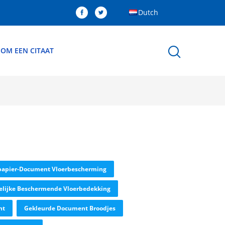
Dutch
 OM EEN CITAAT
papier-Document Vloerbescherming
delijke Beschermende Vloerbedekking
nt
Gekleurde Document Broodjes