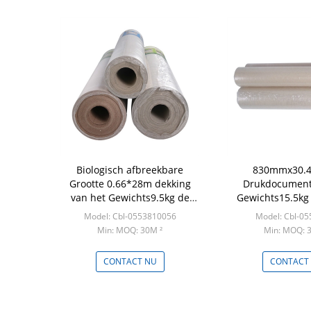
Biologisch afbreekbare
830mmx30.
Grootte 0.66*28m dekking
Drukdocument
van het Gewichts9.5kg de
Gewichts15.5kg
tijdelijke tapijt
werk bereken
Model: Cbl-0553810056
Model: Cbl-0
Min: MOQ: 30M ²
Min: MOQ: 
CONTACT NU
CONTACT