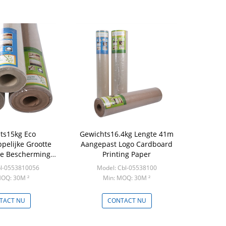
ts15kg Eco
Gewichts16.4kg Lengte 41m
pelijke Grootte
Aangepast Logo Cardboard
e Bescherming
Printing Paper
Kartonvloer
bl-0553810056
Model: Cbl-05538100
MOQ: 30M ²
Min: MOQ: 30M ²
TACT NU
CONTACT NU