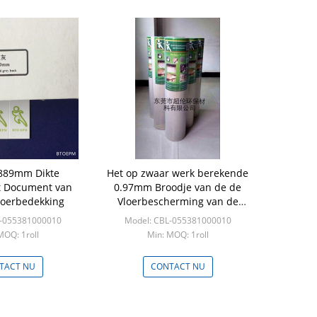
889mm Dikte
Het op zwaar werk berekende
 Document van
0.97mm Broodje van de de
oerbedekking
Vloerbescherming van de
Dikte32inch Breedte Harde
L-055381000010
Model: CBL-055381000010
MOQ: 1roll
Min: MOQ: 1roll
TACT NU
CONTACT NU