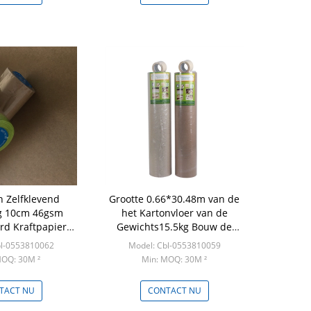
n Zelfklevend
Grootte 0.66*30.48m van de
g 10cm 46gsm
het Kartonvloer van de
rd Kraftpapier
Gewichts15.5kg Bouw de
nt Broodje
Beschermingsbroodje
bl-0553810062
Model: Cbl-0553810059
MOQ: 30M ²
Min: MOQ: 30M ²
TACT NU
CONTACT NU