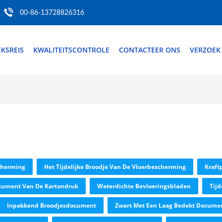
00-86-13728826316
EKSREIS
KWALITEITSCONTROLE
CONTACTEER ONS
VERZOEK
cherming
Het Tijdelijke Broodje Van De Vloerbescherming
Kraft
cument Van De Kartondruk
Waterdichte Bevloeringsbladen
Tij
Inpakkend Broodjesdocument
Zwart Met Een Laag Bedekt Docume