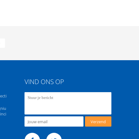
»
VIND ONS OP
ecti
gniu
inci
Verzend