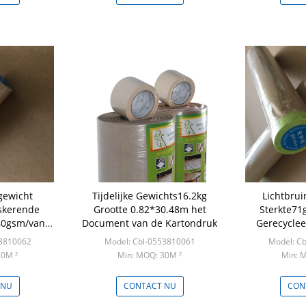
gewicht
Tijdelijke Gewichts16.2kg
Lichtbrui
skerende
Grootte 0.82*30.48m het
Sterkte71
40gsm/van
Document van de Kartondruk
Gerecyclee
papier
Docume
53810062
Model: Cbl-0553810061
Model: C
30M ²
Min: MOQ: 30M ²
Min: 
 NU
CONTACT NU
CON