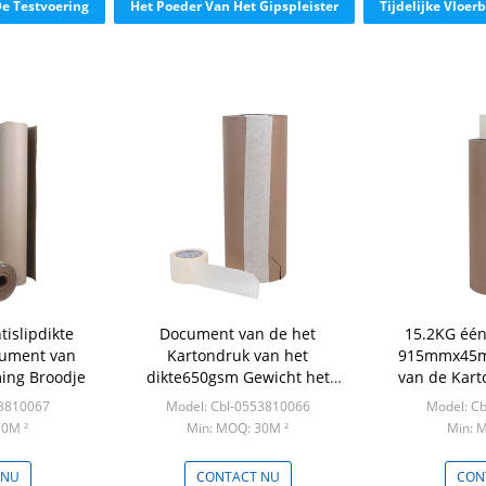
e Testvoering
Het Poeder Van Het Gipspleister
Tijdelijke Vloe
islipdikte
Document van de het
15.2KG één
ument van
Kartondruk van het
915mmx45m
ing Broodje
dikte650gsm Gewicht het
van de Kart
15.7KG Gelamineerde
53810067
Model: Cbl-0553810066
Model: C
30M ²
Min: MOQ: 30M ²
Min: 
 NU
CONTACT NU
CON