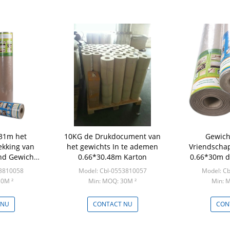
*31m het
10KG de Drukdocument van
Gewich
ekking van
het gewichts In te ademen
Vriendschap
nd Gewicht
0.66*30.48m Karton
0.66*30m d
van de 
53810058
Model: Cbl-0553810057
Model: C
30M ²
Min: MOQ: 30M ²
Min: 
 NU
CONTACT NU
CON