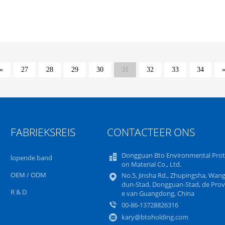
«
27
28
29
30
31
32
33
34
FABRIEKSREIS
CONTACTEER ONS
Dongguan Bto Environmental Prot
lopende band
on Material Co., Ltd.
OEM / ODM
No.5, Jinsha Rd., Zhupingsha, Wan
dun-Stad, Dongguan-Stad, de Prov
R & D
e van Guangdong, China
00-86-13728826316
kary@btoholding.com