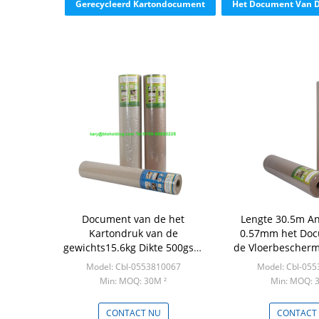
Gerecycleerd Kartondocument
Het Document Van D
Document van de het
Lengte 30.5m Ant
Kartondruk van de
0.57mm het Doc
gewichts15.6kg Dikte 500gsm
de Vloerbescherm
het Op zwaar werk
Model: Cbl-0553810067
Model: Cbl-05
berekende
Min: MOQ: 30M ²
Min: MOQ: 
CONTACT NU
CONTACT