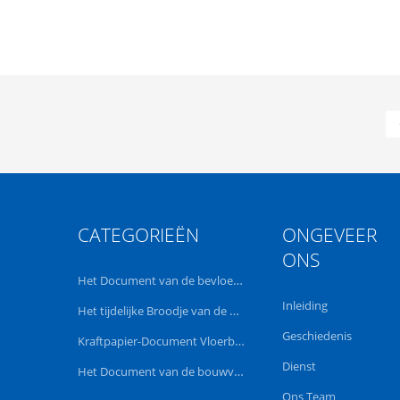
CATEGORIEËN
ONGEVEER
ONS
Het Document van de bevloeringsbescherming
Inleiding
Het tijdelijke Broodje van de Vloerbescherming
Geschiedenis
Kraftpapier-Document Vloerbescherming
Dienst
Het Document van de bouwvloerbedekking
Ons Team