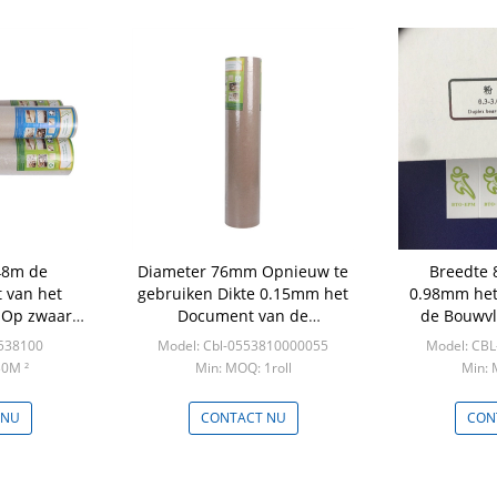
48m de
Diameter 76mm Opnieuw te
Breedte 
 van het
gebruiken Dikte 0.15mm het
0.98mm het
 Op zwaar
Document van de
de Bouwvl
d Karton
Bouwvloerbedekking
5538100
Model: Cbl-0553810000055
Model: CB
30M ²
Min: MOQ: 1roll
Min: 
 NU
CONTACT NU
CON