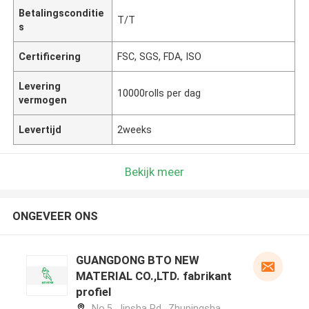
Betalingsconditie
T/T
s
Certificering
FSC, SGS, FDA, ISO
Levering
10000rolls per dag
vermogen
Levertijd
2weeks
Bekijk meer
ONGEVEER ONS
GUANGDONG BTO NEW
MATERIAL CO.,LTD. fabrikant
profiel
No.5, Jinsha Rd., Zhupingsha,