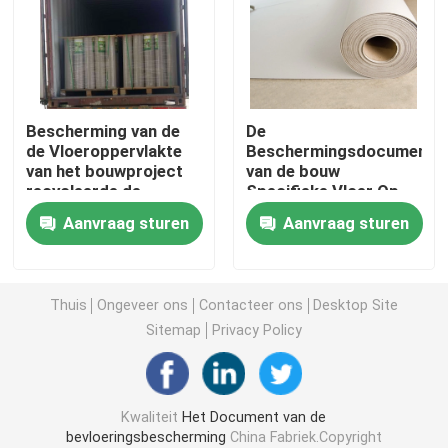
Het Document van de bouwvloerbedekking
Het Document van de kartondruk
Bescherming van de
De
de Vloeroppervlakte
Beschermingsdocument
van het bouwproject
van de bouw
Waterdichte Bevloeringsbladen
recycleerde de
Specifieke Vloer Op
Tijdelijke Hard Karton
zwaar werk berekende
Aanvraag sturen
Aanvraag sturen
Contractantrang
Tijdelijke Beschermende Vloerbedekking
Zwart kartondocument
Thuis
Ongeveer ons
Contacteer ons
Desktop Site
Sitemap
Privacy Policy
In te ademen Plakband
Kwaliteit
Het Document van de
Inpakkend Broodjesdocument
bevloeringsbescherming
China Fabriek.Copyright