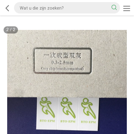
2
/
2