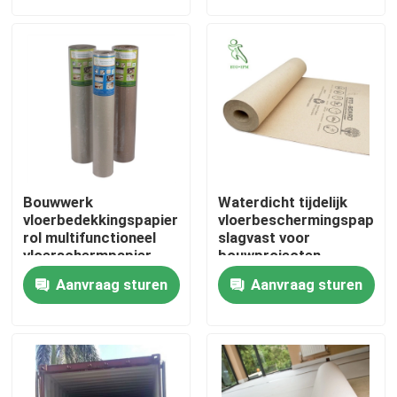
Fabrieksreis
Kwaliteitscontrole
Contacteer ons
Bouwwerk
Waterdicht tijdelijk
Verzoek om een Citaat
vloerbedekkingspapier
vloerbeschermingspapierr
rol multifunctioneel
slagvast voor
vloerschermpapier
bouwprojecten
Het Document van de bevloeringsbescherming
Aanvraag sturen
Aanvraag sturen
Het tijdelijke Broodje van de Vloerbescherming
Kraftpapier-Document Vloerbescherming