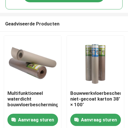
Geadviseerde Producten
Huis
Multifunktioneel
Bouwwerkvloerbeschermi
waterdicht
niet-gecoat karton 38'
bouwvloerbeschermingspapier
× 100'
Producten
Aanvraag sturen
Aanvraag sturen
Ongeveer ons