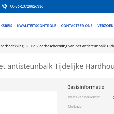
00-86-13728826316
EKSREIS
KWALITEITSCONTROLE
CONTACTEER ONS
VERZOEK
loerbedekking
De Vloerbescherming van het antisteunbalk Tijd
t antisteunbalk Tijdelijke Hardho
Basisinformatie
Plaats van herkomst:
Merknaam: