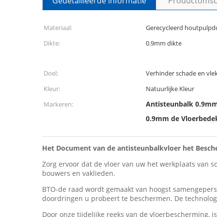
Gedetailleerde informatie
Productomsch
Materiaal:
Gerecycleerd houtpulp
Dikte:
0.9mm dikte
Doel:
Verhinder schade en vl
Kleur:
Natuurlijke Kleur
Antisteunbalk 0.9m
Markeren:
0.9mm de Vloerbede
Het Document van de antisteunbalkvloer het Besch
Zorg ervoor dat de vloer van uw het werkplaats van s
bouwers en vaklieden.
BTO-de raad wordt gemaakt van hoogst samengeperst mu
doordringen u probeert te beschermen. De technologi
Door onze tijdelijke reeks van de vloerbescherming, 