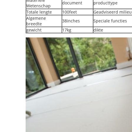
Materiële
document
producttype
Wetenschap
Totale lengte
100feet
Geadviseerd milieu
Algemene
38inches
Speciale functies
breedte
gewicht
17kg
dikte