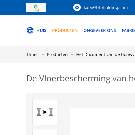
kary@btoholding.com
HUIS
PRODUCTEN
ONGEVEER ONS
FABRI
Thuis
Producten
Het Document van de bouwv
De Vloerbescherming van he