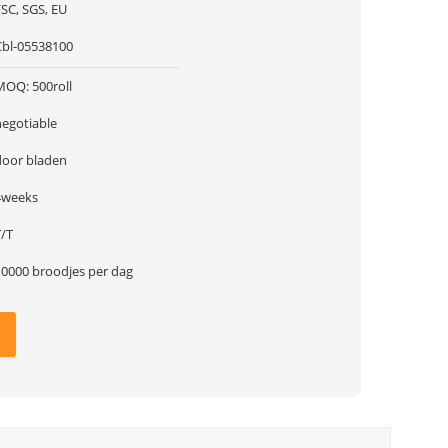
FSC, SGS, EU
Cbl-05538100
MOQ: 500roll
negotiable
door bladen
4weeks
T/T
10000 broodjes per dag