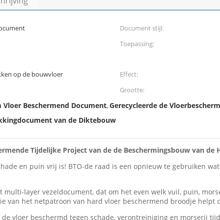
rijving
document
Document stijl:
Toepassing:
ekken op de bouwvloer
Effect:
Grootte:
m Vloer Beschermend Document
Gerecycleerde de Vloerbescherm
,
kkingdocument van de Diktebouw
ermende Tijdelijke Project van de de Beschermingsbouw van de 
chade en puin vrij is! BTO-de raad is een opnieuw te gebruiken w
lti-layer vezeldocument, dat om het even welk vuil, puin, morser
e van het netpatroon van hard vloer beschermend broodje helpt om 
is de vloer beschermd tegen schade, verontreiniging en morserij 